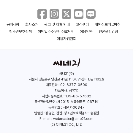
공지사항
회사소개
광고 및 제휴 안내
고객센터
개인정보취급방침
렛 미 고
레미제라블
청소년보호정책
이메일주소무단수집거부
이용약관
언론윤리강령
(2023)
(2019)
이용자위원회
씨네21(주)
서울시 영등포구 당산로 41길 11 SK V1센터 E동 1102호
대표전화 : 02-6377-0500
대표이사 : 장영엽
사업자등록번호 : 105-86-57632
통신판매업번호 : 제2015-서울영등포-0671호
등록번호 : 서울,자00347
발행인 : 장영엽, 편집•청소년보호책임자 : 송경원
E-mail :
webmaster@cine21.com
(c) CINE21 Co., LTD
레 미제라블
콜드 워