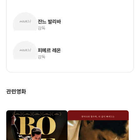
잔느 발리바
감독
피에르 레온
감독
관련영화