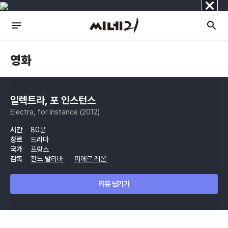
닫
기
영화
일렉트라, 포 인스턴스
Electra, for Instance (2012)
시간
80분
장르
드라마
국가
프랑스
감독
잔느 발리바
피에르 레온
리뷰 남기기