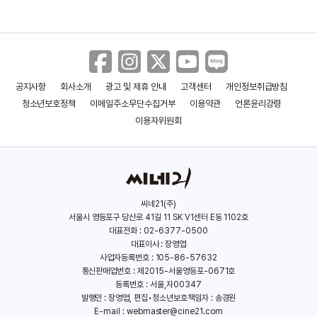
공지사항
회사소개
광고 및 제휴 안내
고객센터
개인정보취급방침
호쿠사이
어제 뭐 먹었어? - 극장판
청소년보호정책
이메일주소무단수집거부
이용약관
언론윤리강령
(2020)
(2021)
이용자위원회
씨네21(주)
서울시 영등포구 당산로 41길 11 SK V1센터 E동 1102호
대표전화 : 02-6377-0500
대표이사 : 장영엽
사업자등록번호 : 105-86-57632
통신판매업번호 : 제2015-서울영등포-0671호
등록번호 : 서울,자00347
발행인 : 장영엽, 편집•청소년보호책임자 : 송경원
E-mail :
webmaster@cine21.com