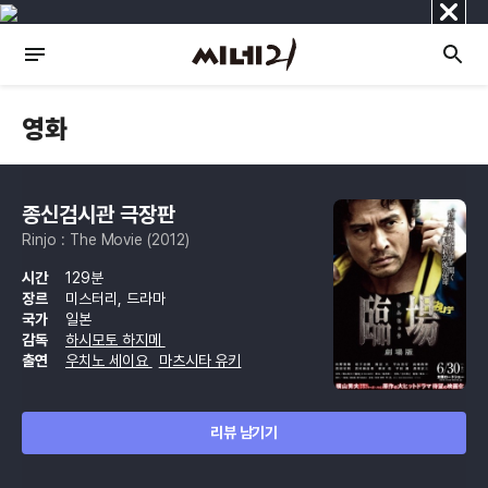
닫
기
영화
종신검시관 극장판
Rinjo : The Movie (2012)
시간
129분
장르
미스터리, 드라마
국가
일본
감독
하시모토 하지메
출연
우치노 세이요
마츠시타 유키
리뷰 남기기