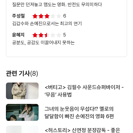
질문만 던져놓고 맴도는 영화. 반전도 무의미하다
＜공범＞ 티저 예고편
주성철
6
김갑수와 손예진으로서는 최고의 연기
윤혜지
5
공분도, 공감도 이끌어내지 못하는
관련 기사
(8)
<버티고> 김필수 사운드슈퍼바이저 -
‘무음’ 사용법
그녀의 눈웃음이 무섭다!? 멜로의
달달함이 빠진 손예진의 영화 6편
<허스토리> 신연정 분장감독 - 좋은