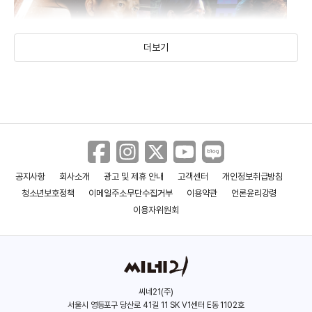
더보기
공지사항
회사소개
광고 및 제휴 안내
고객센터
개인정보취급방침
강철비
협상
청소년보호정책
이메일주소무단수집거부
이용약관
언론윤리강령
(2017)
(2017)
이용자위원회
씨네21(주)
서울시 영등포구 당산로 41길 11 SK V1센터 E동 1102호