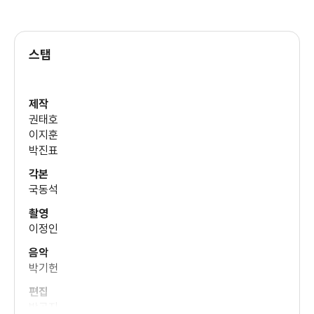
김광규
(강형사)
스탭
이규한
(재경)
제작
권태호
조안
이지훈
(보라)
박진표
각본
국동석
박주용
(최용주)
촬영
이정인
음악
박사랑
박기헌
(어린 다은)
편집
박곡지