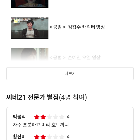
＜공범＞ 김갑수 캐릭터 영상
＜공범＞ 손예진 오열 영상
더보기
＜공범＞ 수능응원 영상
씨네21 전문가 별점
(4명 참여)
박평식
4
＜공범＞ 메인 예고편
자주 흥분하고 미리 흐느끼니
황진미
4