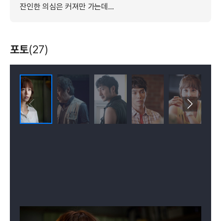
잔인한 의심은 커져만 가는데...
포토
(27)