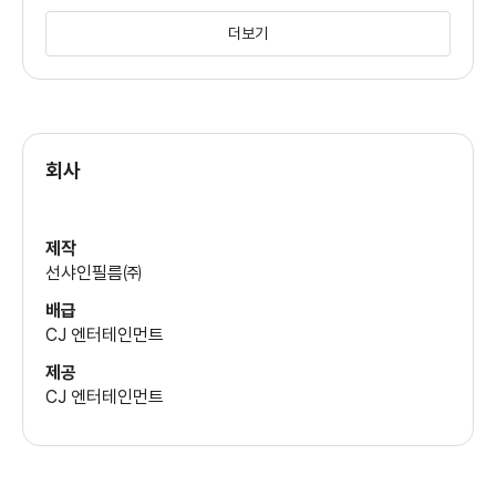
한언재
최은석
더보기
(김형사)
회사
제작
선샤인필름㈜
배급
CJ 엔터테인먼트
제공
CJ 엔터테인먼트