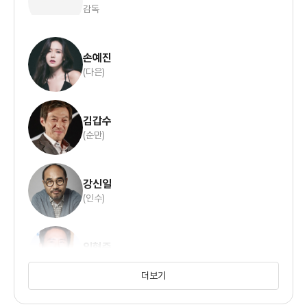
감독
손예진
(다은)
김갑수
(순만)
강신일
(인수)
임형준
(준영)
더보기