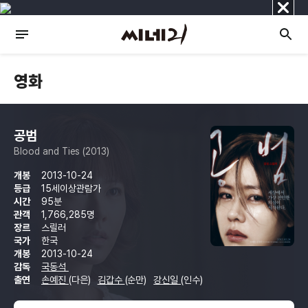
닫
기
영화
공범
Blood and Ties (2013)
개봉
2013-10-24
등급
15세이상관람가
시간
95분
관객
1,766,285명
장르
스릴러
국가
한국
개봉
2013-10-24
감독
국동석
출연
손예진
(다은)
김갑수
(순만)
강신일
(인수)