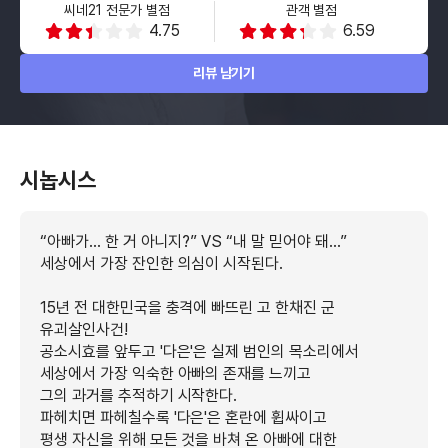
씨네21 전문가 별점
관객 별점
4.75
6.59
리뷰 남기기
시놉시스
“아빠가... 한 거 아니지?” VS “내 말 믿어야 돼...”
세상에서 가장 잔인한 의심이 시작된다.
15년 전 대한민국을 충격에 빠뜨린 고 한채진 군
유괴살인사건!
공소시효를 앞두고 '다은'은 실제 범인의 목소리에서
세상에서 가장 익숙한 아빠의 존재를 느끼고
그의 과거를 추적하기 시작한다.
파헤치면 파헤칠수록 '다은'은 혼란에 휩싸이고
평생 자신을 위해 모든 것을 바쳐 온 아빠에 대한