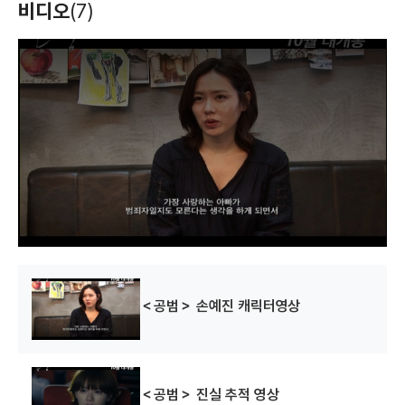
비디오
(7)
T
h
i
s
i
s
a
m
o
d
a
l
w
i
n
d
o
w
.
＜공범＞ 손예진 캐릭터영상
＜공범＞ 진실 추적 영상