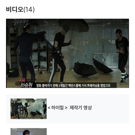
비디오
(14)
T
h
i
s
i
s
a
m
o
d
a
l
w
i
n
d
o
w
.
＜하이힐＞ 제작기 영상