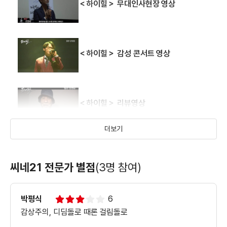
＜하이힐＞ 무대인사현장 영상
＜하이힐＞ 감성 콘서트 영상
＜하이힐＞ 리뷰영상
더보기
＜하이힐＞ 뮤직비디오 풀버전
씨네21 전문가 별점
(3명 참여)
박평식
6
＜하이힐＞ 투표독려영상
감상주의, 디딤돌로 때론 걸림돌로