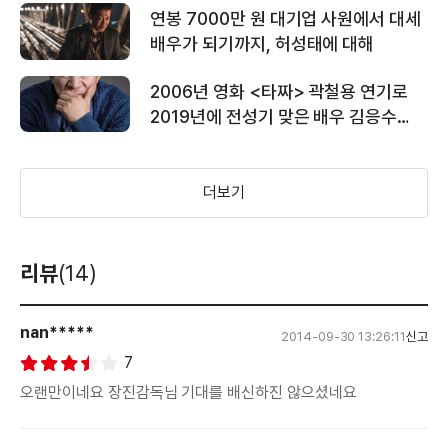
연봉 7000만 원 대기업 사원에서 대세
배우가 되기까지, 허성태에 대해
2006년 영화 <타짜> 곽철용 연기로
＜하이힐＞ 제작보고회 후기 영상
2019년에 전성기 맞은 배우 김응수
스토리
＜하이힐＞ 메인 예고편
더보기
리뷰
(14)
＜하이힐＞ 티저 예고편
nan*****
2014-09-30 13:26:11
신고
7
오랜만이네요 장진감독님 기대를 배신하진 않으셨네요