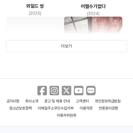
와일드 씽
어쩔수가없다
(2025)
(2024)
더보기
공지사항
회사소개
광고 및 제휴 안내
고객센터
개인정보취급방침
전,란
거미집
청소년보호정책
이메일주소무단수집거부
이용약관
언론윤리강령
(2024)
(2022)
이용자위원회