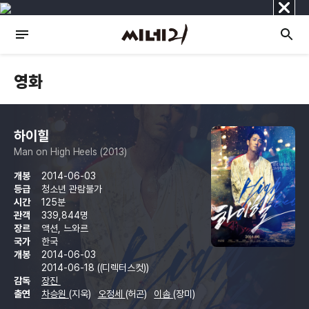
닫
기
영화
하이힐
Man on High Heels (2013)
개봉
2014-06-03
등급
청소년 관람불가
시간
125분
관객
339,844명
장르
액션, 느와르
국가
한국
개봉
2014-06-03
2014-06-18 ((디렉터스컷))
감독
장진
출연
차승원
(지욱)
오정세
(허곤)
이솜
(장미)