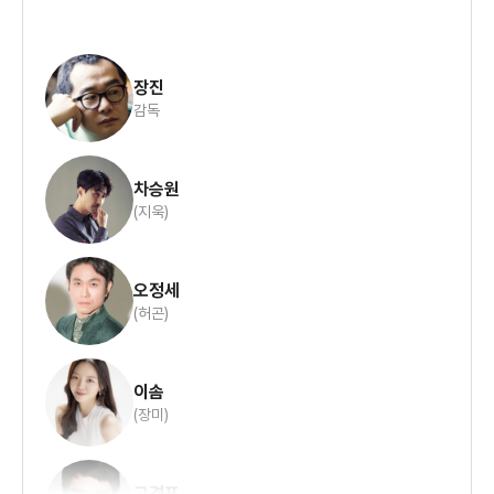
장진
감독
차승원
(지욱)
오정세
(허곤)
이솜
(장미)
고경표