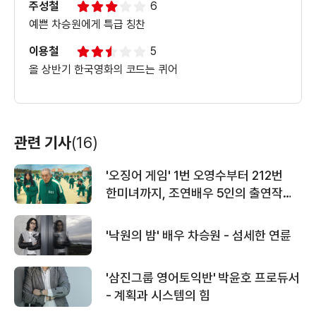
주성철
6
예쁜 차승원에게 특급 칭찬
＜하이힐＞ VIP후기 영상
이용철
5
올 상반기 한국영화의 코드는 퀴어
＜하이힐＞ 파격비밀영상
관련 기사
(16)
＜하이힐＞ 뮤직비디오
'오징어 게임' 1번 오영수부터 212번
한미녀까지, 조연배우 5인의 출연작
총정리
'낙원의 밤' 배우 차승원 - 섬세한 연륜
＜하이힐＞ 캐릭터 영상
'삼진그룹 영어토익반' 박윤호 프로듀서
- 계획과 시스템의 힘
＜하이힐＞ 파격액션 하이라이트 영상