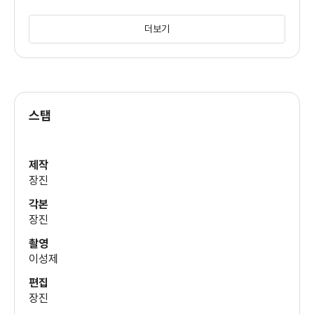
(진우)
더보기
박성웅
(홍검사)
스탭
김예원
(정유리)
제작
장진
이엘
각본
(도도)
장진
촬영
이성제
편집
장진