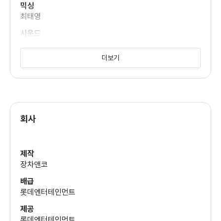
믹싱
최태영
사운드
최태영
더보기
조명
이병훈
회사
제작
장차앤코
배급
롯데엔터테인먼트
제공
롯데엔터테인먼트