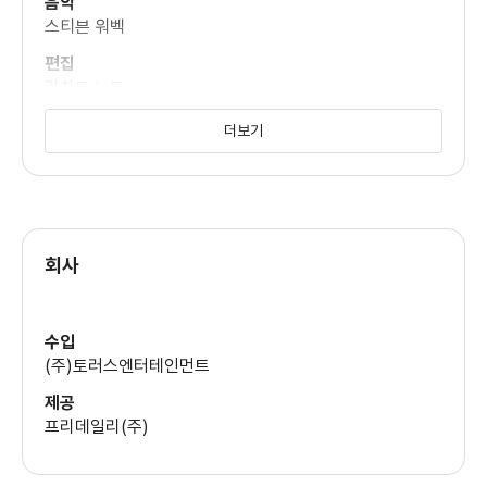
음악
스티븐 워벡
편집
리차드 노드
더보기
회사
수입
(주)토러스엔터테인먼트
제공
프리데일리(주)