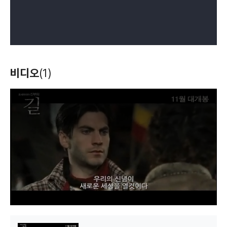
비디오
(1)
T
h
i
s
i
s
a
m
o
d
a
l
w
i
n
d
o
w
.