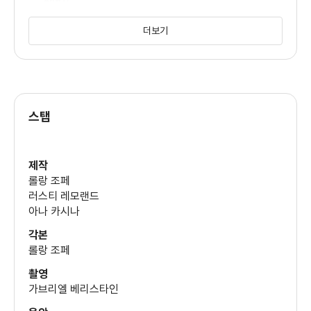
유나 유가데
더보기
올가 쿠릴렌코
스탭
골쉬프테 파라하니
제작
롤랑 조페
러스티 레모랜드
아나 카시나
각본
롤랑 조페
촬영
가브리엘 베리스타인