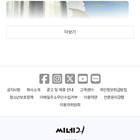
더보기
공지사항
회사소개
광고 및 제휴 안내
고객센터
개인정보취급방침
피터의 용
피터와 드래곤
청소년보호정책
이메일주소무단수집거부
이용약관
언론윤리강령
(2016)
(2016)
이용자위원회