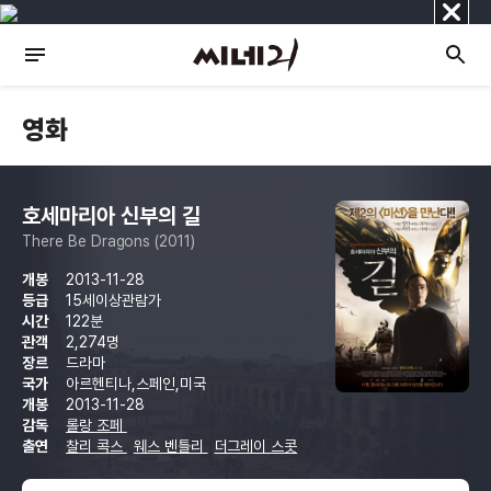
닫
기
영화
호세마리아 신부의 길
There Be Dragons (2011)
개봉
2013-11-28
등급
15세이상관람가
시간
122분
관객
2,274명
장르
드라마
국가
아르헨티나,스페인,미국
개봉
2013-11-28
감독
롤랑 조페
출연
찰리 콕스
웨스 벤틀리
더그레이 스콧