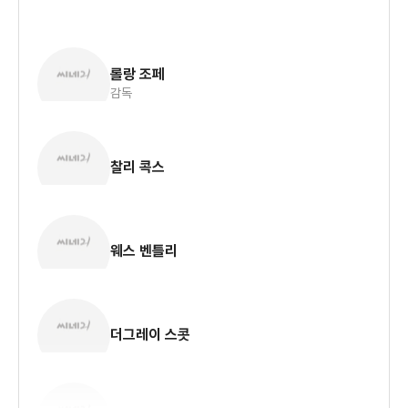
롤랑 조페
감독
찰리 콕스
웨스 벤틀리
더그레이 스콧