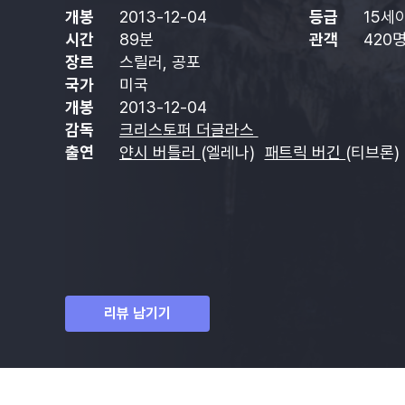
개봉
2013-12-04
등급
15세
시간
89분
관객
420
장르
스릴러, 공포
국가
미국
개봉
2013-12-04
감독
크리스토퍼 더글라스
출연
얀시 버틀러
(엘레나)
패트릭 버긴
(티브론)
리뷰 남기기