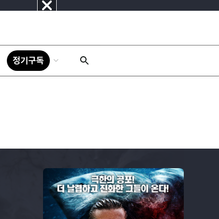
닫
기
정기구독