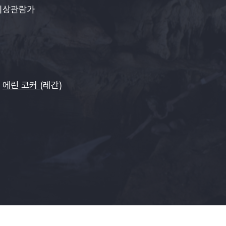
이상관람가
명
에린 코커
(레간)