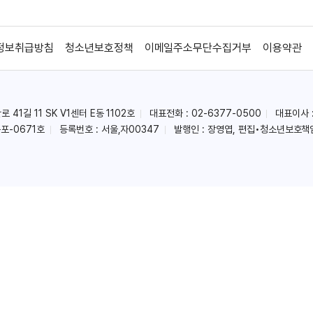
정보취급방침
청소년보호정책
이메일주소무단수집거부
이용약관
41길 11 SK V1센터 E동 1102호
대표전화 : 02-6377-0500
대표이사 
포-0671호
등록번호 : 서울,자00347
발행인 : 장영엽, 편집•청소년보호책