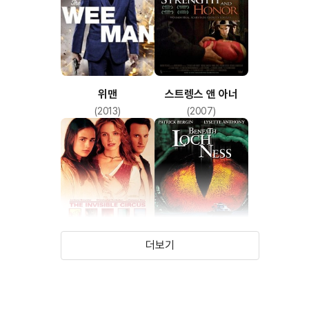
위맨
스트렝스 앤 아너
(2013)
(2007)
더보기
인비저블
리턴 투 아나콘다
(2001)
(2001)