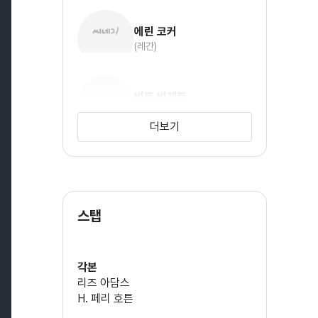
에린 코커
(레간)
바트 바게트
(홀트)
더보기
발레리 K. 가르시아
(라일라)
스탭
각본
리즈 아담스
H. 페리 호튼