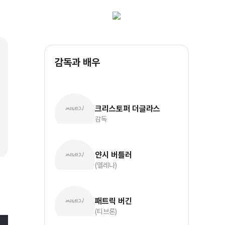
감독과 배우
크리스토퍼 더글라스
감독
얀시 버틀러
(엘레나)
패트릭 버긴
(티브론)