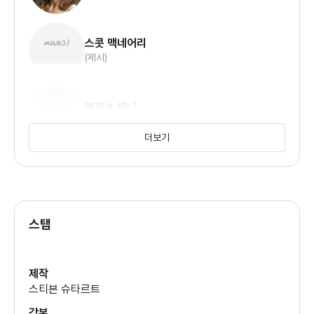
스콧 맥네어리
(제시)
앨리슨 제니
(브론윈)
더보기
론 리빙스턴
(애드리언)
스탭
한스 엘트와이스
(스티브 )
제작
스티븐 슈타르트
케이트 베일리
각본