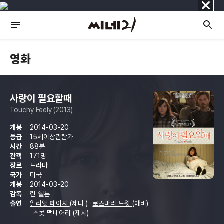
닫
기
영화
사랑이 필요할때
Touchy Feely (2013)
개봉
2014-03-20
등급
15세이상관람가
시간
88분
관객
171명
장르
드라마
국가
미국
개봉
2014-03-20
감독
린 쉘튼
출연
엘리엇 페이지
(제니 )
로즈마리 드윗
(애비)
스콧 맥네어리
(제시)