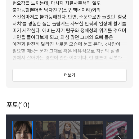
혐오감을 느끼는데, 마사지 치료사로서의 일도
불가능할뿐더러 남자친구(스쿳 맥네이리)와의
스킨십마저도 불가능해진다. 반면, 소문으로만 들었던 ‘힐링
터치’를 경험한 폴은 놀랍게도 사무실 안팎의 일상에 활기를
띠기 시작한다. 애비는 자기 탐구와 정체성의 위기를 겪으며
내면을 들여다보게 되고, 의심 많던 그녀의 오빠 폴은
예전과 완전히 달라진 새로운 모습에 눈을 뜬다. <사랑이
필요할 때>는 문자 그대로 혹은 비유적으로 자신의 살결
안에서 살아가는 경험에 관한 이야기다. 린 쉘튼이 각본과
연출을 맡았고, 앨리슨 제니, 론 리빙스턴, 신인배우 토모
나카야마(인디 락밴드 그랜드 홀웨이의 멤버)가 함께
더보기
출연하며, 쉘튼의 고향이자 영감을 주는 도시 시애틀에서
촬영했다.
포토
(10)