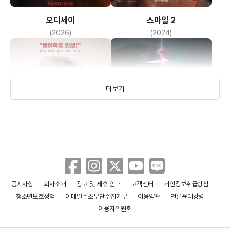
오디세이
스마일 2
(2026)
(2024)
더보기
공지사항
회사소개
광고 및 제휴 안내
고객센터
개인정보취급방침
수상한 교수
플랫라이너
청소년보호정책
이메일주소무단수집거부
이용약관
언론윤리강령
(2018)
(2017)
이용자위원회