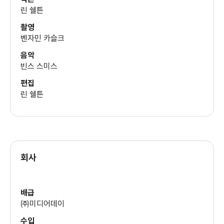
(무서운 여자 )
린 쉘튼
촬영
벤자민 카슬크
음악
빈스 스미스
편집
린 쉘튼
회사
배급
㈜미디어데이
수입