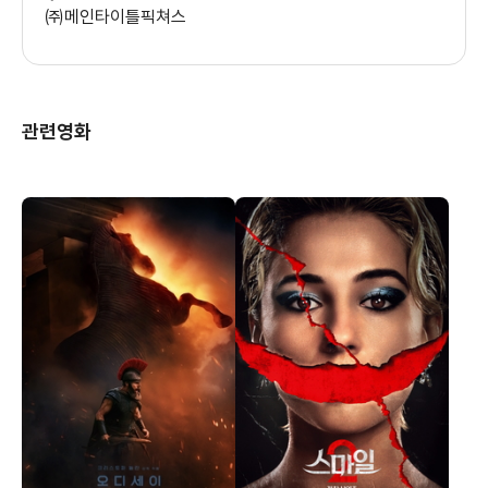
㈜메인타이틀픽쳐스
관련영화