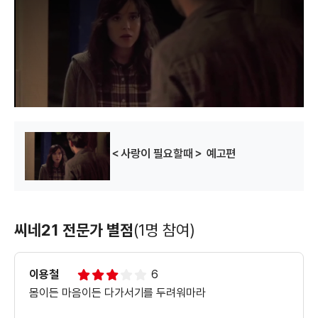
o
d
a
l
w
i
n
d
o
w
.
＜사랑이 필요할때＞ 예고편
씨네21 전문가 별점
(1명 참여)
이용철
6
몸이든 마음이든 다가서기를 두려워마라