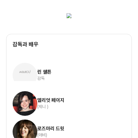
감독과 배우
린 쉘튼
감독
엘리엇 페이지
(제니 )
로즈마리 드윗
(애비)