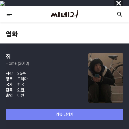
닫
기
영화
집
Home (2013)
시간
25분
장르
드라마
국가
한국
감독
이환
출연
이환
리뷰 남기기