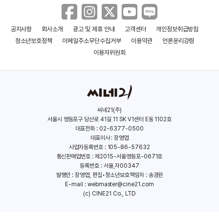
공지사항
회사소개
광고 및 제휴 안내
고객센터
개인정보취급방침
박화영
마이 리틀 히어로
청소년보호정책
이메일주소무단수집거부
이용약관
언론윤리강령
(2017)
(2012)
이용자위원회
씨네21(주)
서울시 영등포구 당산로 41길 11 SK V1센터 E동 1102호
대표전화 : 02-6377-0500
대표이사 : 장영엽
사업자등록번호 : 105-86-57632
통신판매업번호 : 제2015-서울영등포-0671호
등록번호 : 서울,자00347
발행인 : 장영엽, 편집•청소년보호책임자 : 송경원
E-mail :
webmaster@cine21.com
(c) CINE21 Co., LTD
창
캐릭터
(2012)
(2011)