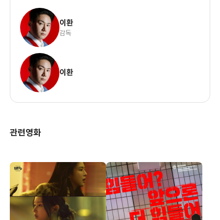
이환
감독
이환
관련영화