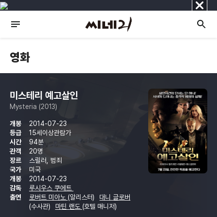
닫
기
영화
미스테리 예고살인
Mysteria (2013)
개봉
2014-07-23
등급
15세이상관람가
시간
94분
관객
20명
장르
스릴러, 범죄
국가
미국
개봉
2014-07-23
감독
루시우스 쿠에트
출연
로버트 미아노
(알리스터)
대니 글로버
(수사관)
마틴 랜도
(호텔 매니저)