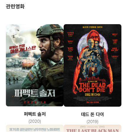
관련영화
퍼펙트 솔저
데드 돈 다이
(2020)
(2019)