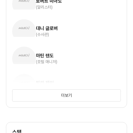
로버트 미아노
(알리스터)
대니 글로버
(수사관)
마틴 랜도
(호텔 매니저)
빌리 제인
(프로듀서)
더보기
마이클 루커
스탭