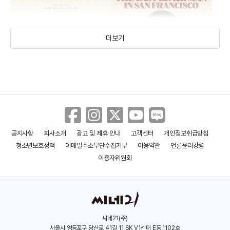
더보기
공지사항
회사소개
광고 및 제휴 안내
고객센터
개인정보취급방침
미스터 스마일
더 라스트 블랙 맨 인
청소년보호정책
이메일주소무단수집거부
이용약관
언론윤리강령
샌프란시스코
(2018)
(2018)
이용자위원회
씨네21(주)
서울시 영등포구 당산로 41길 11 SK V1센터 E동 1102호