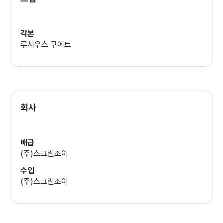
미도우 윌리암스
각본
루시우스 쿠에트
피터 마크 리치먼
실비아 스프로스
회사
배급
(주)스크린조이
수입
(주)스크린조이