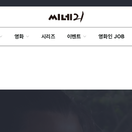
영화
시리즈
이벤트
영화인 JOB