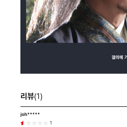
결의에 
리뷰
(1)
joh*****
1