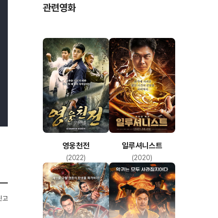
관련영화
영웅천전
일루셔니스트
(2022)
(2020)
신고