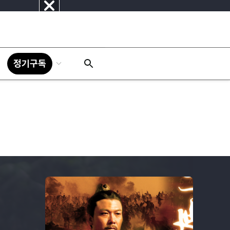
닫
기
정기구독