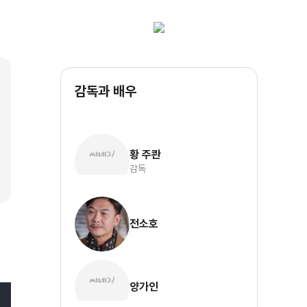
감독과 배우
황 주콴
감독
전소호
양가인