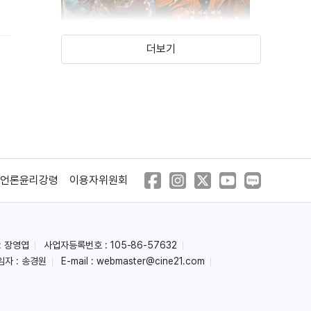
더보기
신요괴전: 나타요해
신강시선생
(2019)
(2018)
언론윤리강령
이용자위원회
: 장영엽
사업자등록번호 : 105-86-57632
뱀파이어 클린업
비룡본색
임자 : 송경원
E-mail :
webmaster@cine21.com
디파트먼트
(2017)
(2017)