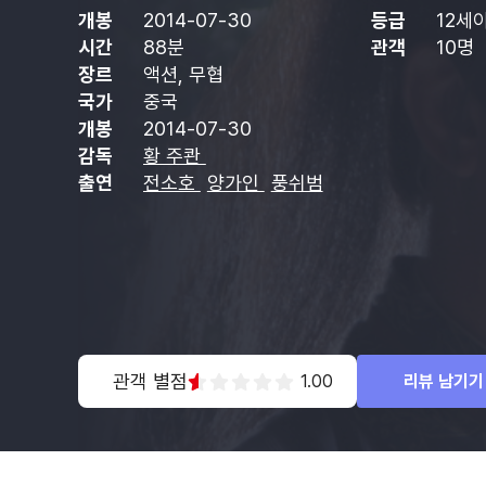
개봉
2014-07-30
등급
12세
시간
88분
관객
10명
장르
액션, 무협
국가
중국
개봉
2014-07-30
감독
황 주콴
출연
전소호
양가인
풍쉬범
관객 별점
1.00
리뷰 남기기