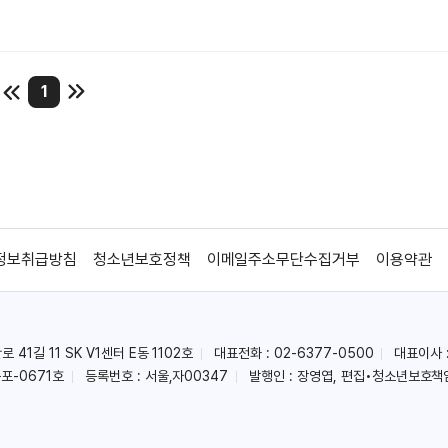
1
정보취급방침
청소년보호정책
이메일주소무단수집거부
이용약관
41길 11 SK V1센터 E동 1102호
대표전화 : 02-6377-0500
대표이사 
포-0671호
등록번호 : 서울,자00347
발행인 : 장영엽, 편집•청소년보호책