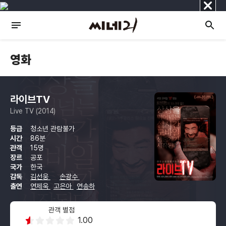
닫
기
영화
라이브TV
Live TV (2014)
등급
청소년 관람불가
시간
86분
관객
15명
장르
공포
국가
한국
감독
김선웅
손광수
출연
연제욱
고은아
연송하
관객 별점
1.00