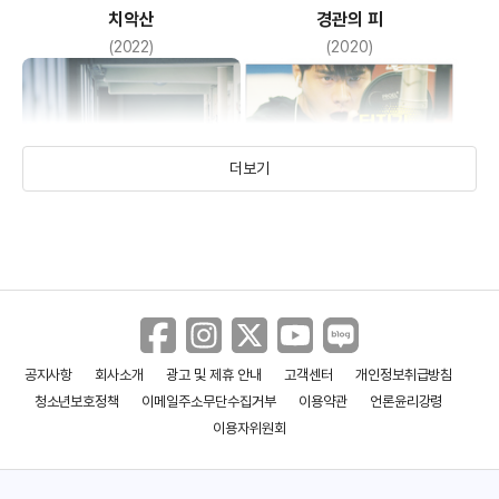
치악산
경관의 피
(2022)
(2020)
더보기
공지사항
회사소개
광고 및 제휴 안내
고객센터
개인정보취급방침
목격자
뷰티풀 보이스
청소년보호정책
이메일주소무단수집거부
이용약관
언론윤리강령
(2018)
(2017)
이용자위원회