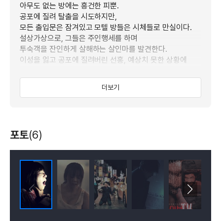
아무도 없는 방에는 흥건한 피뿐.
공포에 질려 탈출을 시도하지만,
모든 출입문은 잠겨있고 모텔 방들은 시체들로 만실이다.
설상가상으로, 그들은 주인행세를 하며
투숙객을 잔인하게 살해하는 살인마를 발견한다.
이성을 잃고 공포에 질려버린 선홍, 예상치 못한 상황에
말려든 자주.
그리고 BJ 청록은, 어느새 기하급수적으로 늘어난
더보기
방송 접속자들을 보며 이 모든 상황을 핸드폰 카메라로
생중계한다.
(2014년 제19회 부산국제영화제)
포토
(6)