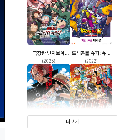
극장판 닌자보이
드래곤볼 슈퍼: 슈퍼
란타로: 도쿠타케
히어로
(2025)
(2022)
닌자대 최강의 군사
더보기
원피스 필름 레드
극장판 원피스
스탬피드