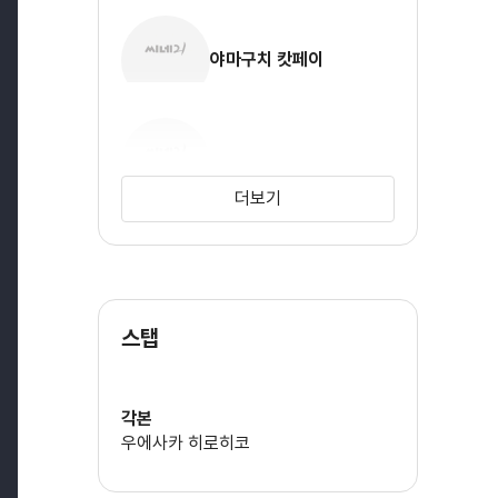
야마구치 캇페이
나카이 카즈야
더보기
스탭
각본
우에사카 히로히코