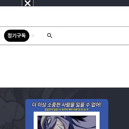
닫
기
정기구독