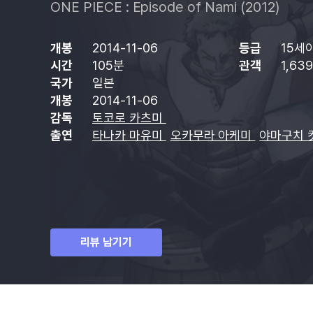
ONE PIECE : Episode of Nami (2012)
개봉
2014-11-06
등급
15세
시간
105분
관객
1,63
국가
일본
개봉
2014-11-06
감독
토코로 카츠미
출연
타나카 마유미
오카무라 아케미
야마구치 
리뷰 남기기