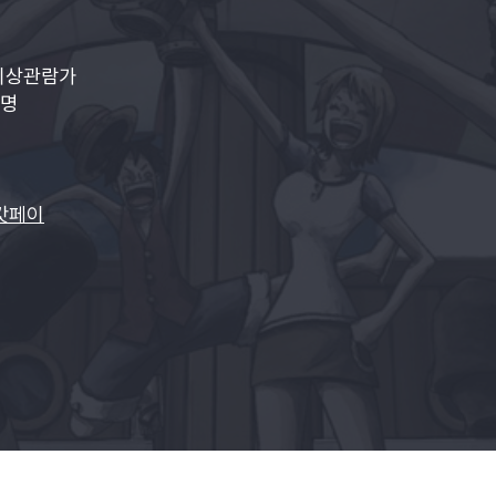
이상관람가
9명
캇페이