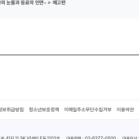
사의 눈물과 동료의 인연~＞ 예고편
정보취급방침
청소년보호정책
이메일주소무단수집거부
이용약관
41길 11 SK V1센터 E동 1102호
대표전화 : 02-6377-0500
대표이사 