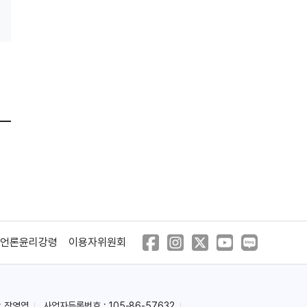
(2022)
(2019)
원피스: 로맨스 던
원피스 스페셜 1기:
루피 떨어지다!
(2019)
(2018)
신비한 바다의 배꼽
대탐험
언론윤리강령
이용자위원회
: 장영엽
사업자등록번호 : 105-86-57632