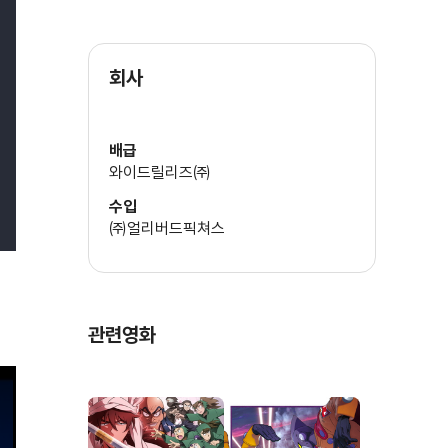
회사
배급
와이드릴리즈㈜
수입
㈜얼리버드픽쳐스
관련영화