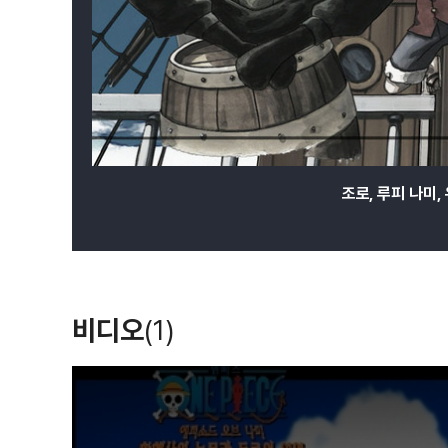
조로, 루피 나미
비디오
(1)
T
h
i
s
i
s
a
m