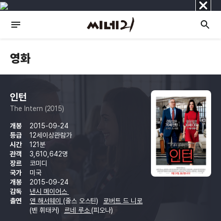
닫
기
영화
인턴
The Intern (2015)
개봉
2015-09-24
등급
12세이상관람가
시간
121분
관객
3,610,642명
장르
코미디
국가
미국
개봉
2015-09-24
감독
낸시 메이어스
출연
앤 해서웨이
(줄스 오스틴)
로버트 드 니로
(벤 휘태커)
르네 루소
(피오나)