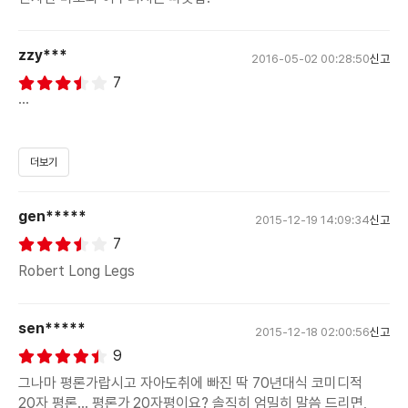
zzy***
2016-05-02 00:28:50
신고
7
2015년 대한민국에서 예상치 못하게 흥행에 성공한 '인턴'
더보기
(한국 관객의 영화보는 취향이 얼마나 다양한지 한번 더 생각 해볼
수 있겠다.)
gen*****
2015-12-19 14:09:34
신고
이 영화는 2015년 미국 뉴욕의 브루클린을 배경으로 한다.
7
이제 막 성장 가도를 달리고 있는 한 쇼핑몰 업체에서 Senior
인턴제도를 시행 하면서 벌어지는
Robert Long Legs
훈훈한 이야기이다.
sen*****
2015년에도 '아직은' 보편적이지 않은 상황 설정으로 진행된다.
2015-12-18 02:00:56
신고
(1) 남편이 전업주부를 하고 있는 여성 CEO(심지어 부부관계
9
요구 장면도 앤 해서웨이가 주도를 한다)
그나마 평론가랍시고 자아도취에 빠진 딱 70년대식 코미디적
(2) Senior 인턴제도를 시행하고, CEO는 사무실에서 자전거를
20자 평론... 평론가 20자평이요? 솔직히 엄밀히 말씀 드리면,