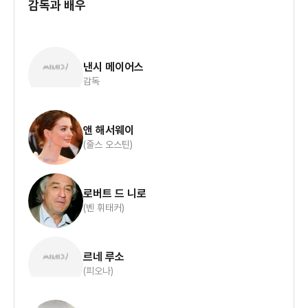
감독과 배우
비판은 하지 않는다.)
1. 로버트 드니로의 대사를 통해 배울 수 있는 삶의 철학.
낸시 메이어스
영화시작부터 드니로는 프로이트의 말을 인용한다.
감독
'인생은 사랑/일, 일/사랑 그것에 인생의 모든 것이 있다.'
동의한다. 우리의 삶을 보면 평일에는 10시간씩 일하고, 주말에는
앤 해서웨이
가족/연인 등과 사랑을 나눈다.
(줄스 오스틴)
어떻게 보면 일/사랑(노홍철의 일/thㅏ랑 에 이은...) 이 인생의
전부이다.
항상 올바른 선택을 하기 위해 고민해야 한다.
로버트 드 니로
(벤 휘태커)
그리고 은퇴 후 일이 없어도 매일 밖으로 나서는 그의 모습에서
아직 먼 미래이지만 은퇴 후의 삶을 어떻게 해야 할지 필자는 참고
할 수 있다.
르네 루소
(피오나)
마지막으로 모든 사람에게 미소를 보여주는 그의 비지니스 매너..
직장인인 필자도 꼭 함양해야하는 소양이다.