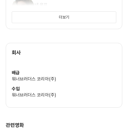
냇 울프
2. 아름다운 부르클린
(저스틴)
영화 중간중간 촬영감독이 비춰주는 부르클린의 모습은
더보기
'싱그러운 가을하늘 같은 모습이다.'(살고싶을 정도로)
아담 드바인
그러한 장면들이 이 영화를 좀더 훈훈하게 만들어 주었다.
(제이슨)
3. 로버트 드니로 와 앤 해서웨이
회사
이 영화의 가장 큰 강점이고, 칭찬해 주고 싶은 '유일한' 지점이다.
앤드류 라넬스
두 배우의 연기는 정말 대단한다.
(카메론)
로버트 드니로의 미친 디테일 연기와 大배우 드니로를
상대하면서도 밀리지 않는 앤 해서웨이의 앙상블은
배급
영화에서 가장 볼 만한 볼거리이다.
워너브러더스 코리아(주)
앤더스 홀름
수입
(맷)
이 둘은 CEO vs INTERN 으로 만났지만 그 역할을 바꾸었어도
워너브러더스 코리아(주)
충분히 퀄리티를 창발했을 것이다.
더 나아가 아버지와 딸, 나이차 많이 나는 연인, 교수와 제자,
어떤 역으로 두 배우의 앙상블을 발휘했어도 출연료 이상을 했을
드레나 드 니로
것이다.
(호텔 매니저)
관련영화