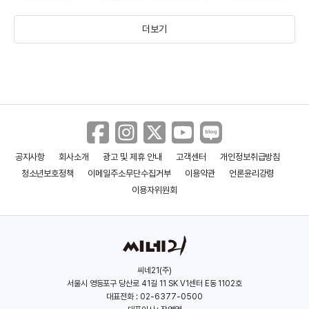
더보기
공지사항
회사소개
광고 및 제휴 안내
고객센터
개인정보취급방침
미트 페어런츠 4
오크 스트리트의 마지막 날
청소년보호정책
이메일주소무단수집거부
이용약관
언론윤리강령
(2026)
(2026)
이용자위원회
씨네21(주)
서울시 영등포구 당산로 41길 11 SK V1센터 E동 1102호
대표전화 : 02-6377-0500