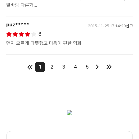
타고 다니며,
알바랑 다른거...
직원들은 후드티에 청바지를 입고 다니는 벤처회사
(3) 70대에 사별하고 은퇴 후 인턴으로 재취업하는 로버트 드니로
(실제 한국나이로 74세)
puz*****
2015-11-25 17:14:29
신고
8
몇 가지 소소한 현대시대의 사람들의 모습을 그린다.
(1) 은퇴 후 삶을 고민하는 노년층
먼지 모르게 따뜻했고 마음이 편한 영화
(2) 이제 삶보다는 죽음이 가까워진 노년층
(3) 일/가정 사이에서 무엇인가는 포기해야하는 워킹맘
1
2
3
4
5
하지만 이 영화는 문제제기를 하는 영화는 아니다. (강한 어조로
말하는 영화는 아니다.)
단순히 2015년을 배경으로 현대인의 삶을 통해 드라마를 그린
영화다.
크게 감동받을 만한 꺼리도 없고, 마음에 심각하게 와닿는
장면들도 없다.
영화시작부터 훈훈하고, 잔잔하다. 좀 더 심하게 표현하면
'밋밋하다'
(하지만 이 영화는 언급했던 것 처럼 그렇게 만든 영화이기 때문에