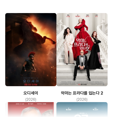
영화에 대한 필자의 별점은 3개반 이다.
크리스틴 에반겔리스타
'밋밋함을 훈훈하게 만든 로버트 드니로와 앤 해서웨이'
(미아)
(더 많은 영화의 리뷰는 http://blog.naver.com/zzyoun 을
방문해주세요)
린다 라빈
(페티)
잭 펄만
(데이비스)
오디세이
악마는 프라다를 입는다 2
(2026)
(2026)