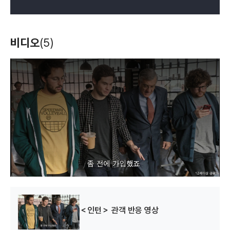
비디오
(5)
T
h
i
s
i
s
a
m
o
d
a
l
w
i
n
d
o
w
.
＜인턴＞ 관객 반응 영상