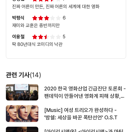
진짜 어른이 만든, 진짜 어른의 세계에 대한 영화
박평식
6
재미와 교훈은 중반까지만
이용철
5
딱 80년대식 코미디의 낙관
관련 기사
(14)
2020 한국 영화산업 긴급진단 토론회 -
팬데믹이 만들어낸 영화계 피해 상황,
무엇이 얼마나 심각한가
[Music] 여성 트리오가 완성하다 -
'밤쉘: 세상을 바꾼 폭탄선언' O.S.T
[아이리시맨④] <아이리시맨>과 마틴