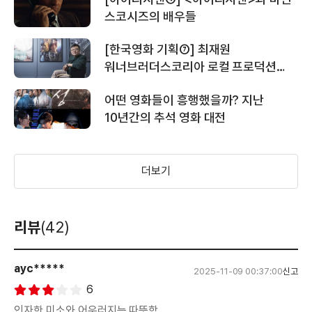
스코시즈의 배우들
[한국영화 기획⑦] 최재원
워너브러더스코리아 로컬 프로덕션
대표 - 이게 맞아? 옳고 재밌어?
어떤 영화들이 흥행했을까? 지난
되물으며 나아간다
10년간의 추석 영화 대전
더보기
리뷰
(42)
ayc*****
2025-11-09 00:37:00
신고
6
인자한 미소와 어우러지는 따뜻함.