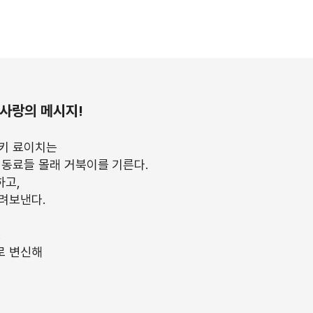
 사랑의 메시지!
즈키 료이치는
 동료들 몰래 거북이를 기른다.
하고,
려보낸다.
,
로 변신해