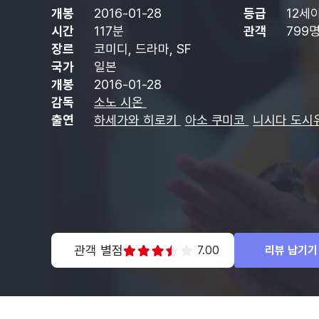
개봉
2016-01-28
등급
12세
시간
117분
관객
799
장르
코미디, 드라마, SF
국가
일본
개봉
2016-01-28
감독
소노 시온
출연
하세가와 히로키
아소 쿠미코
니시다 도시
관객 별점
7.00
리뷰 남기기