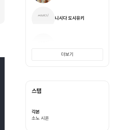
니시다 도시유키
시부카와 키요히코
더보기
오쿠노 에이타
스탭
테즈카 토루
각본
소노 시온
후카미 모토키