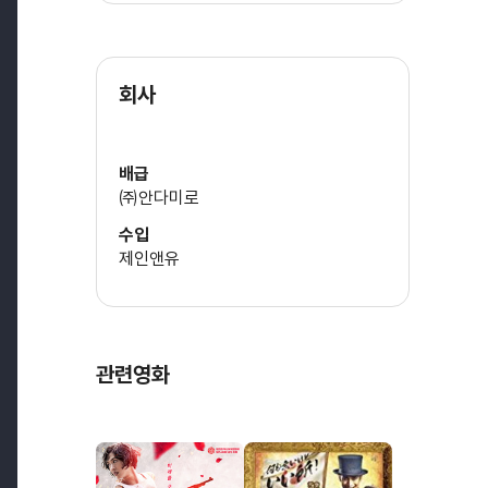
마츠다 미유키
회사
배급
㈜안다미로
수입
제인앤유
관련영화