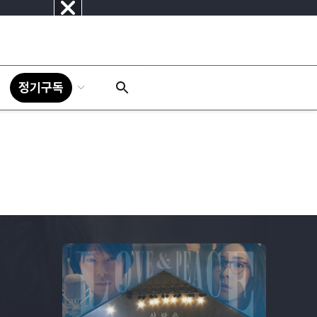
닫
기
정기구독