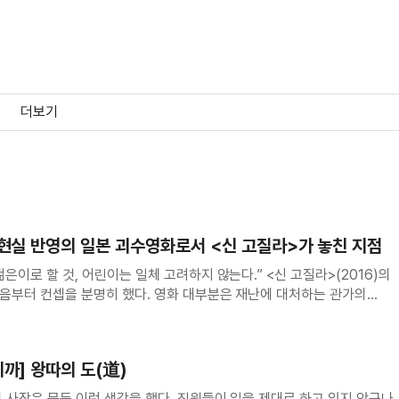
더보기
 현실 반영의 일본 괴수영화로서 <신 고질라>가 놓친 지점
은이로 할 것, 어린이는 일체 고려하지 않는다.” <신 고질라>(2016)의
음부터 컨셉을 분명히 했다. 영화 대부분은 재난에 대처하는 관가의
 시민의 일상에는 도통 무심하다. 정치가 전면에 등장한 대신 거대괴수S
었다. 가족도, 로맨스도 구원
까] 왕따의 도(道)
 사장은 문득 이런 생각을 했다, 직원들이 일을 제대로 하고 있지 않구나.