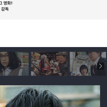
그 영화!
온 감독