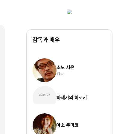
감독과 배우
소노 시온
감독
하세가와 히로키
아소 쿠미코