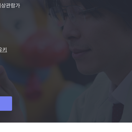
이상관람가
명
유키