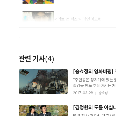
＜러브 앤 피스＞ 메인 예고편
관련 기사
(4)
[송효정의 영화비평]
“주인공은 정치계에 있는 젊
총감독 안노 히데아키는 처
움직임을 보여줄 뿐 생생한
2017-03-28
송효정
특유의 과학주의는 힘을 잃
[김정원의 도를 아십니
몇년 전 내가 다니던 회사의