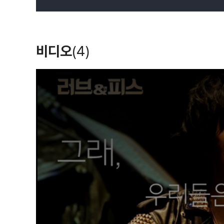
비디오
(4)
T
h
i
s
i
s
a
m
o
d
a
l
w
i
n
d
o
w
.