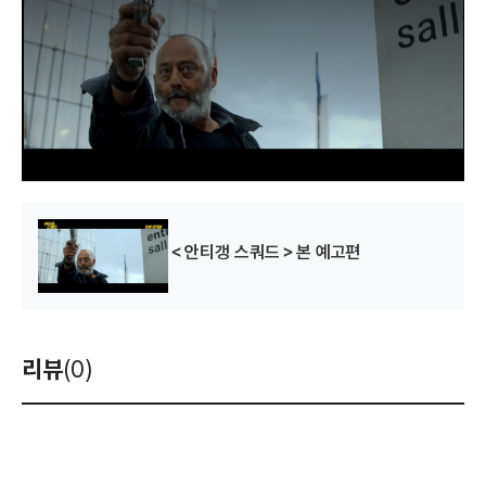
a
m
o
d
a
l
w
i
n
d
o
w
.
＜안티갱 스쿼드＞본 예고편
리뷰
(0)