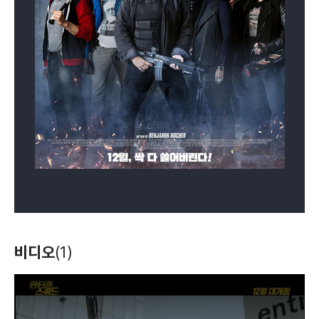
비디오
(1)
T
h
i
s
i
s