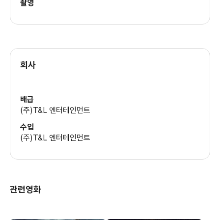
촬영
사브리나 와자니
(나디아)
오마르 디우
(마누)
회사
스테피 셀마
배급
(리치)
(주)T&L 엔터테인먼트
수입
(주)T&L 엔터테인먼트
세바스티앙 라란느
(제노바)
제스 리우딘
관련영화
(웨이키드)