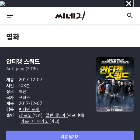
닫
기
영화
안티갱 스쿼드
Antigang (2015)
개봉
2017-12-07
시간
103분
장르
액션
국가
프랑스
개봉
2017-12-07
감독
벤자민 로셰
출연
장 르노
(뷰렌)
알반 레누아
(까르띠에)
카트리나 무리노
(마고)
리뷰 남기기