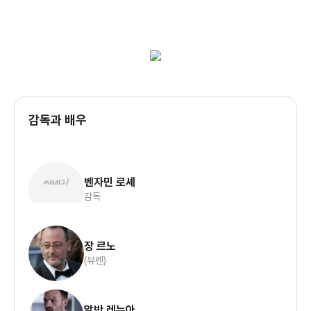
감독과 배우
벤자민 로셰
감독
장 르노
(뷰렌)
알반 레누아