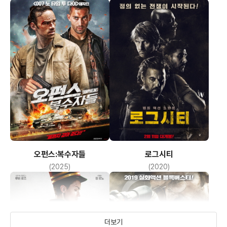
장 투세인트 버나드
(불레즈)
오펀스:복수자들
로그시티
(2025)
(2020)
더보기