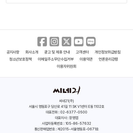
공지사항
회사소개
광고 및 제휴 안내
고객센터
개인정보취급방침
도어맨
퍼펙트 타겟
청소년보호정책
이메일주소무단수집거부
이용약관
언론윤리강령
(2020)
(2019)
이용자위원회
씨네21(주)
서울시 영등포구 당산로 41길 11 SK V1센터 E동 1102호
대표전화 : 02-6377-0500
대표이사 : 장영엽
사업자등록번호 : 105-86-57632
통신판매업번호 : 제2015-서울영등포-0671호