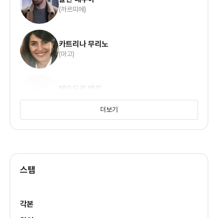
(까르띠에)
카트리나 무리노
(마고)
페오도르 앳킨
(탄크레드)
더보기
야곱 세데르그렌
(캐스퍼)
스탭
티에리 누빅
(베커)
각본