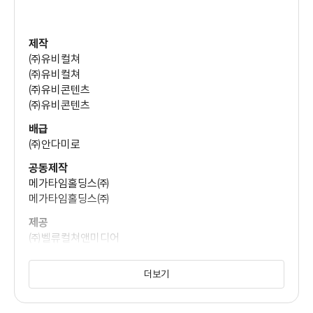
장서원
(혜중 아빠)
제작
㈜유비컬쳐
김준형
㈜유비컬쳐
(혜중 엄마)
㈜유비콘텐츠
㈜유비콘텐츠
배급
이고은
㈜안다미로
(여자 아이)
공동제작
메가타임홀딩스㈜
메가타임홀딩스㈜
제공
㈜벨류컬쳐앤미디어
㈜벨류컬쳐앤미디어
더보기