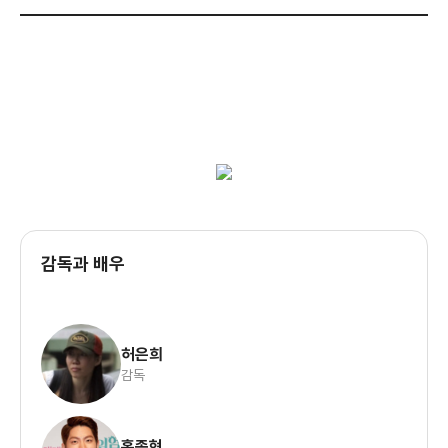
감독과 배우
허은희
감독
홍종현