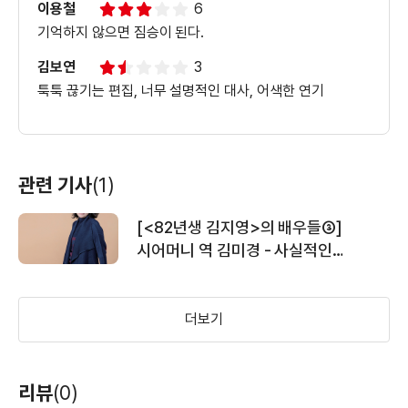
＜앨리스:원더랜드에서 온 소년＞
이용철
6
영상메세지 #2
기억하지 않으면 짐승이 된다.
김보연
3
툭툭 끊기는 편집, 너무 설명적인 대사, 어색한 연기
＜앨리스:원더랜드에서 온 소년＞
영상메세지 #1
관련 기사
(1)
＜앨리스:원더랜드에서 온 소년＞ 30초
예고편
[<82년생 김지영>의 배우들③]
시어머니 역 김미경 - 사실적인
어긋남의 순간들
더보기
리뷰
(0)