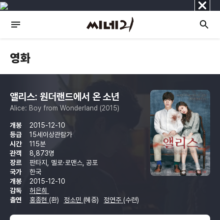
닫
기
영화
앨리스: 원더랜드에서 온 소년
Alice: Boy from Wonderland (2015)
개봉
2015-12-10
등급
15세이상관람가
시간
115분
관객
8,873명
장르
판타지, 멜로·로맨스, 공포
국가
한국
개봉
2015-12-10
감독
허은희
출연
홍종현
(환)
정소민
(혜중)
정연주
(수련)