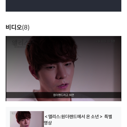
비디오
(8)
T
h
i
s
i
s
a
m
o
d
a
l
w
i
n
d
o
w
.
＜앨리스:원더랜드에서 온 소년＞ 특별
영상