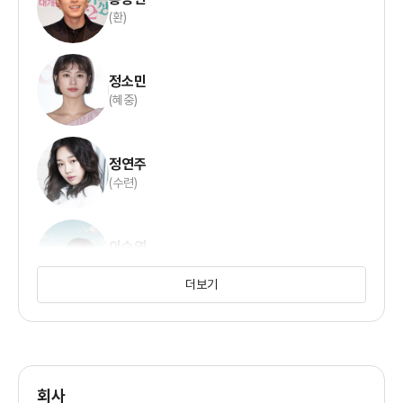
(환)
정소민
(혜중)
정연주
(수련)
이승연
(무녀)
더보기
서갑숙
(할머니)
회사