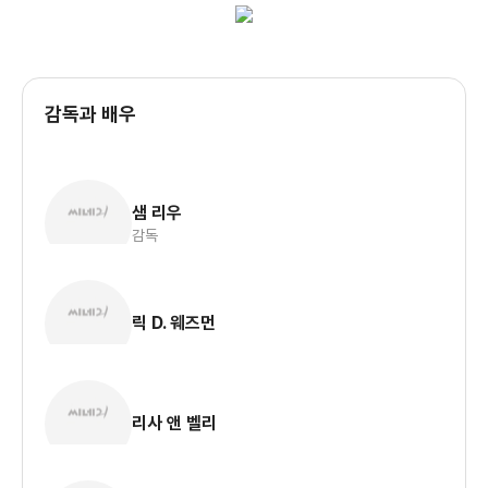
감독과 배우
샘 리우
감독
릭 D. 웨즈먼
리사 앤 벨리