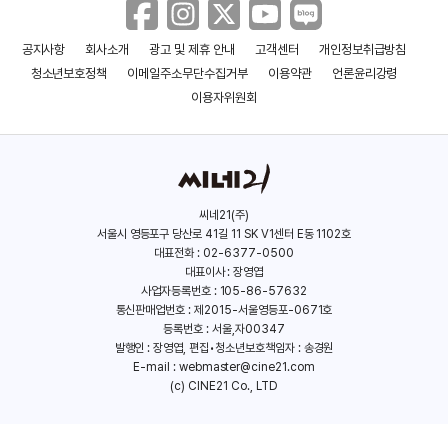
공지사항
회사소개
광고 및 제휴 안내
고객센터
개인정보취급방침
토르: 아스가르드의 전설
슈퍼맨/배트맨: 퍼블릭
청소년보호정책
이메일주소무단수집거부
이용약관
언론윤리강령
에너미즈
(2011)
(2009)
이용자위원회
씨네21(주)
서울시 영등포구 당산로 41길 11 SK V1센터 E동 1102호
대표전화 : 02-6377-0500
대표이사 : 장영엽
사업자등록번호 : 105-86-57632
통신판매업번호 : 제2015-서울영등포-0671호
등록번호 : 서울,자00347
발행인 : 장영엽, 편집•청소년보호책임자 : 송경원
E-mail :
webmaster@cine21.com
(c) CINE21 Co., LTD
헐크 VS 울버린
헐크 VS 토르
(2009)
(2009)