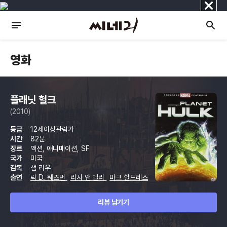
닫
기
영화
플래닛 헐크
(2010)
등급
12세이상관람가
시간
82분
장르
액션, 애니메이션, SF
국가
미국
감독
샘 리우
출연
릭 D. 웨즈먼
리사 앤 벨리
마크 힐드레스
리뷰 남기기