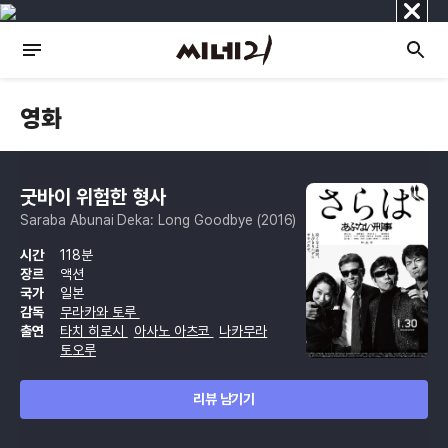
닫
기
영화
굿바이 위험한 형사
Saraba Abunai Deka: Long Goodbye (2016)
시간
118분
장르
액션
국가
일본
감독
무라카와 토루
출연
타치 히로시
아사노 아츠코
나카무라
토오루
리뷰 남기기