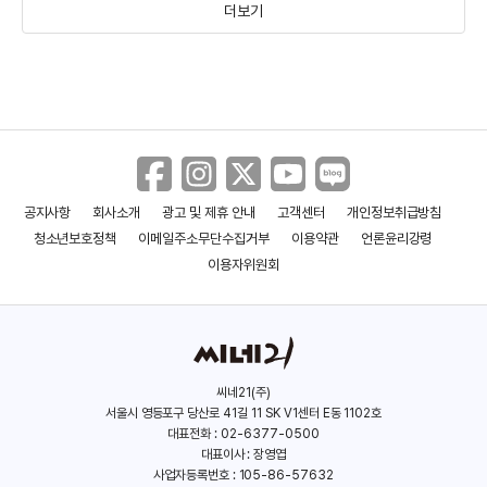
더보기
공지사항
회사소개
광고 및 제휴 안내
고객센터
개인정보취급방침
디스턴트 저스티스
가장 위험한 유희
청소년보호정책
이메일주소무단수집거부
이용약관
언론윤리강령
(1992)
(1978)
이용자위원회
씨네21(주)
서울시 영등포구 당산로 41길 11 SK V1센터 E동 1102호
대표전화 : 02-6377-0500
대표이사 : 장영엽
사업자등록번호 : 105-86-57632