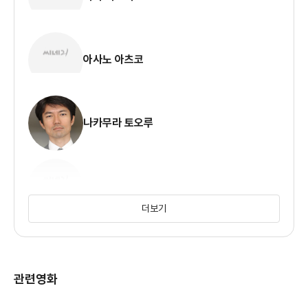
아사노 아츠코
나카무라 토오루
시바타 쿄헤이
더보기
관련영화