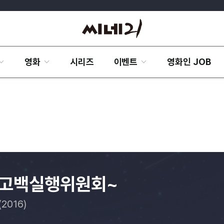
영화
시리즈
이벤트
영화인 JOB
 ~고백실행위원회~
(2016)