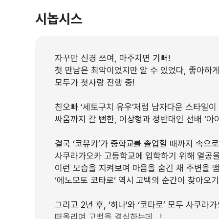
시놉시스
자꾸만 신경 쓰여, 마주치면 기뻐!
첫 만남은 최악이었지만 알 수 있었다, 좋아하게
모두가 첫사랑 진행 중!
친오빠 ‘세토구치 유우’처럼 남자다운 스타일이
싸움까지 갈 뻔한, 이상형과 정반대인 선배 ‘아
결국 ‘코유키’가 중학교를 졸업할 때까지 속으로 
사쿠라가오카 고등학교에 입학하기 위해 열공을
이런 모습을 지켜보며 마음을 숨긴 채 주변을 
‘에노모토 코타로’ 역시 고백의 순간이 찾아오
그리고 2년 후, ‘히나’와 ‘코타로’ 모두 사쿠
떠올리며 고백을 결심하는데…!