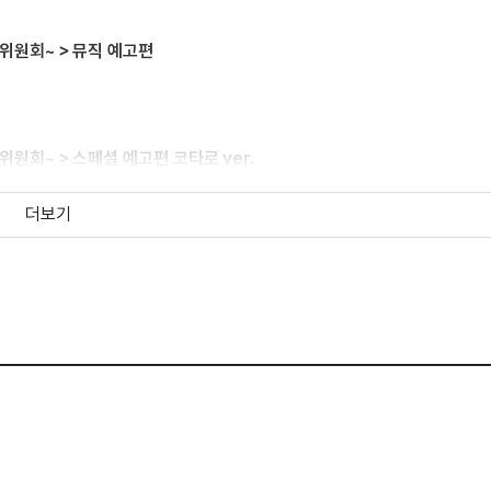
행위원회~＞뮤직 예고편
위원회~＞스페셜 예고편 코타로 ver.
더보기
위원회~＞스페셜 예고편 히나 ver.