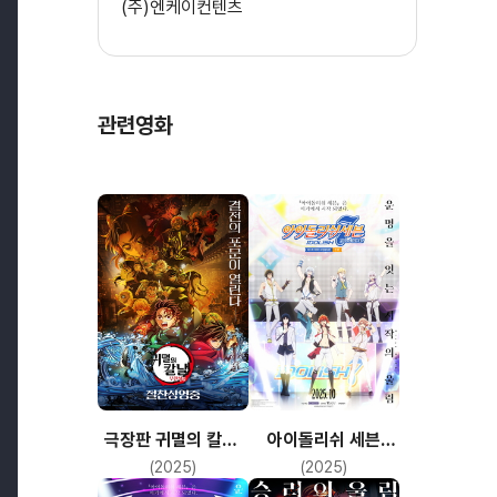
(주)엔케이컨텐츠
관련영화
극장판 귀멸의 칼날:
아이돌리쉬 세븐
무한성편
퍼스트 비트!
(2025)
(2025)
극장총집편 전편