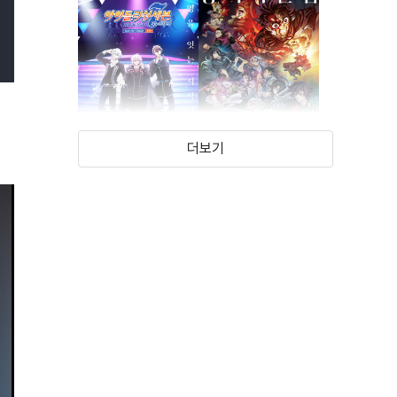
더보기
아이돌리쉬 세븐
귀멸의 칼날: 인연의
퍼스트 비트!
기적, 그리고 합동
(2025)
(2024)
극장총집편 후편
강화 훈련으로