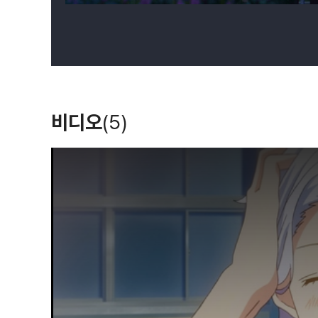
비디오
(5)
T
h
i
s
i
s
a
m
o
d
a
l
w
i
n
d
o
w
.