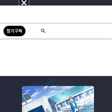
닫
기
정기구독