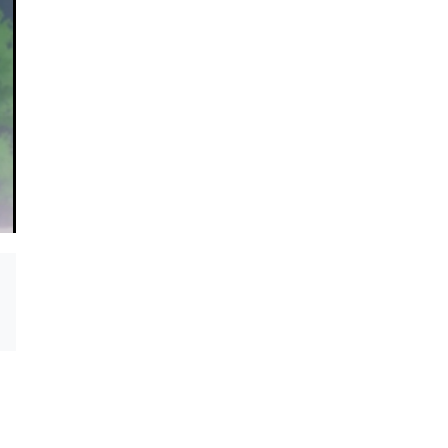
귀멸의 칼날:
극장판 아이돌리쉬
상현집결, 그리고
세븐; LIVE 4bit
(2023)
(2023)
도공 마을로
BEYOND THE
PERiOD DAY 1
귀멸의 칼날:
항구의 니쿠코짱!
장구저택 편
(2021)
(2021)