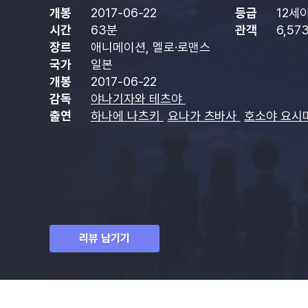
개봉
2017-06-22
등급
12세
시간
63분
관객
6,57
장르
애니메이션, 멜로·로맨스
국가
일본
개봉
2017-06-22
감독
야나기자와 테츠야
출연
하나에 나츠키
요나가 츠바사
호소야 요시
리뷰 남기기