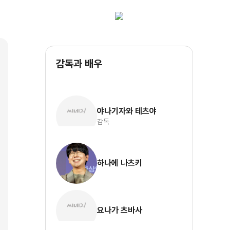
감독과 배우
야나기자와 테츠야
감독
하나에 나츠키
요나가 츠바사