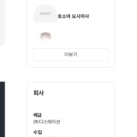
호소야 요시마사
마츠오카 요시츠구
더보기
카미야 히로시
회사
배급
㈜디스테이션
수입