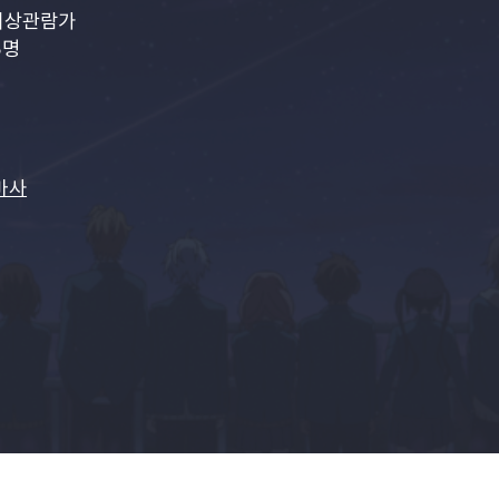
이상관람가
3명
마사