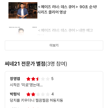
＜메이즈 러너: 데스 큐어＞ 90초 순삭!
시리즈 클리어 영상
＜메이즈 러너: 데스 큐어＞내한 예고
영상
더보기
＜메이즈 러너: 데스 큐어＞압도적
피날레 영상
씨네21 전문가 별점
(3명 참여)
＜메이즈 러너: 데스 큐어＞팬심 자극
장영엽
5
페스티벌 상영회 영상
시작은 ‘미로’였는데…
박평식
4
덩치를 키우더니 찔끔찔끔 허둥지둥
＜메이즈 러너: 데스 큐어＞민호의
무삭제 질주 영상