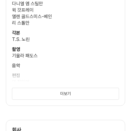
다니엘 엠 스틸만
지안카를로 에스포지토
윅 갓프레이
(호르헤)
엘렌 골드스미스-베인
리 스톨만
각본
로사 살라자르
T.S. 노린
(브렌다)
촬영
기울라 패도스
베리 페퍼
음악
(빈스)
편집
댄 짐머맨
제이콥 로플랜드
의상팀
더보기
(아리스)
사냐 밀코빅 헤이즈
월튼 고긴스
(로렌스)
회사