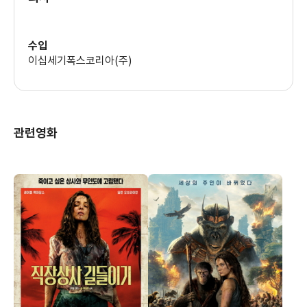
패트리시아 클락슨
(아바 페이지)
수입
이십세기폭스코리아(주)
제이크 쿠란
(WCKD 중위)
관련영화