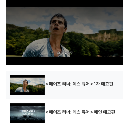
T
h
i
s
i
s
a
m
o
d
a
l
w
i
n
d
o
w
.
＜메이즈 러너: 데스 큐어＞1차 예고편
＜메이즈 러너: 데스 큐어＞메인 예고편