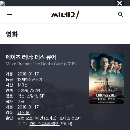
닫
기
영화
메이즈 러너: 데스 큐어
Maze Runner: The Death Cure (2018)
개봉
2018-01-17
등급
12세이상관람가
시간
143분
관객
2,299,732명
장르
액션, 스릴러, SF
국가
미국
개봉
2018-01-17
감독
웨스 볼
출연
딜런 오브라이언
(토마스)
토마스 생스터
(뉴트)
카야 스코델라리오
(트리사)