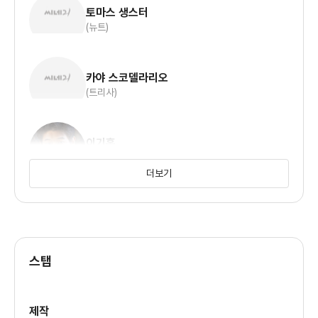
토마스 생스터
(뉴트)
카야 스코델라리오
(트리사)
이기홍
(민호)
더보기
캐서린 맥나마라
(소나)
스탭
나탈리 엠마뉴엘
(해리엇)
제작