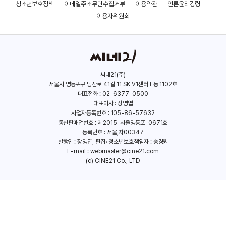
트윈리스
몬스터 프라블럼
청소년보호정책
이메일주소무단수집거부
이용약관
언론윤리강령
(2024)
(2020)
이용자위원회
씨네21(주)
서울시 영등포구 당산로 41길 11 SK V1센터 E동 1102호
대표전화 : 02-6377-0500
대표이사 : 장영엽
사업자등록번호 : 105-86-57632
통신판매업번호 : 제2015-서울영등포-0671호
등록번호 : 서울,자00347
발행인 : 장영엽, 편집•청소년보호책임자 : 송경원
E-mail :
webmaster@cine21.com
(c) CINE21 Co., LTD
플래시백
프레드릭 핏젤의 선택
(2020)
(2019)