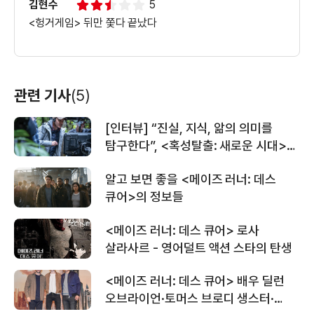
김현수
5
<헝거게임> 뒤만 쫓다 끝났다
＜메이즈 러너: 데스 큐어＞러너들의
극한 탈출 영상
관련 기사
(5)
＜메이즈 러너: 데스 큐어＞새해 인사
[인터뷰] “진실, 지식, 앎의 의미를
영상
탐구한다”, <혹성탈출: 새로운 시대>
웨스 볼 감독
알고 보면 좋을 <메이즈 러너: 데스
＜메이즈 러너: 데스 큐어＞내한 영상
큐어>의 정보들
<메이즈 러너: 데스 큐어> 로사
살라사르 - 영어덜트 액션 스타의 탄생
＜메이즈 러너: 데스 큐어＞러너들의
시작 영상
<메이즈 러너: 데스 큐어> 배우 딜런
오브라이언·토머스 브로디 생스터·