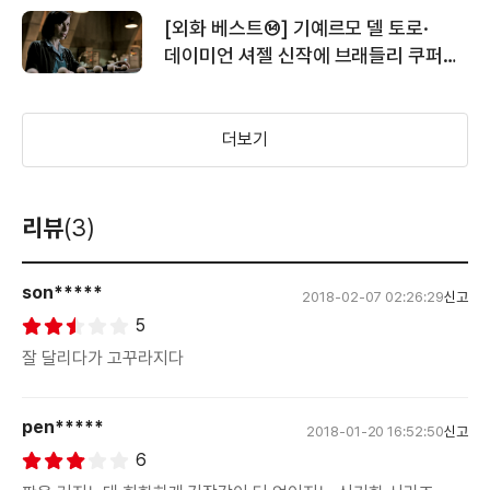
이기홍 - 시리즈의 긴 여정을 닫으며,
＜메이즈 러너: 데스 큐어＞팬 스크리닝
[외화 베스트⑭] 기예르모 델 토로·
우리는 함께 성장했다
영상
데이미언 셔젤 신작에 브래들리 쿠퍼
감독
더보기
리뷰
(3)
son*****
2018-02-07 02:26:29
신고
5
잘 달리다가 고꾸라지다
pen*****
2018-01-20 16:52:50
신고
6