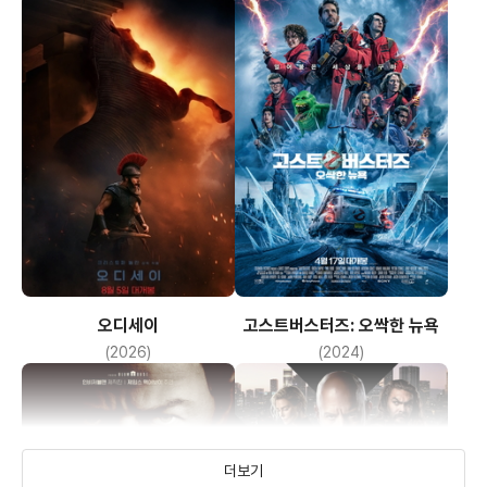
생각할지에
대해 이미 알았다는 듯 여동생을 설득한다.
마를로와 크레이그의 저녁 만찬 이후 작품은 심지어 드류를
출장보내
마를로가 혼자 세 아이의 양육을 책임지는 고난을 반복적이고
무덤덤하게
보여주며 그 고통을 여과 없이 드러낸다. 출산 이후 드류가 다니는
직장에
육아 휴직이 미국에 전무 하다는 게 입증되고 육아에 대한 부담을
오디세이
고스트버스터즈: 오싹한 뉴욕
전적으로
(2026)
(2024)
개인에게 지운다는 미국의 무 복지 개인주의가 극단적으로 작품에
드러난다.
더보기
이 때 툴 리가 등장해 마를로와 갓 태어난 미아를 돌보며 작품은