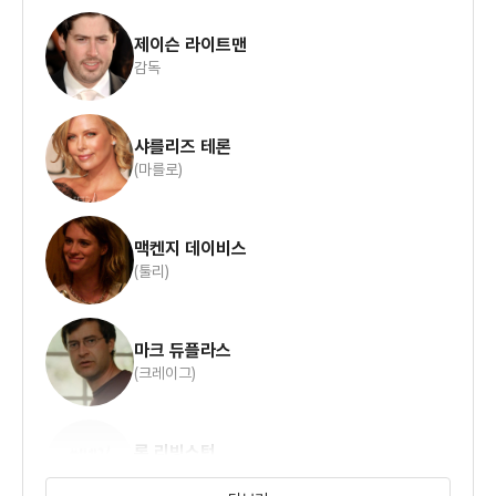
사회 제도적으로 출생자가 있는 가정에 해 주는 게 없어 보인다.
‘툴리’는
제이슨 라이트맨
감독
육아에 대한 스트레스로 인해 힘겨운 엄마이자 아내인
마를로(샤를리즈 테론)의 일상을 보여주며 마를로가 야간 보모
샤를리즈 테론
(마를로)
툴리(데이비드 매켄지)를 만나 엄마이자 아내가 아닌 자신의 삶을
찾는
맥켄지 데이비스
과정을 보여주는 작품이다.
(툴리)
마를로는 셋째를 임신했다. 계획에 없던 임신이었으며 이미
자신이 낳은
마크 듀플라스
(크레이그)
아들 조나(애셔 마일스 팔라카)와 딸 사라(리아 프랭클랜드)로
머리가
론 리빙스턴
복잡하다. 특히 조나는 자폐증으로 초등학교에서 특수학교로
(드류)
옮겨야