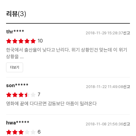
리뷰
(3)
thr****
2018-11-29 15:28:37
신고
10
한국에서 출산율이 낮다고 난리다. 위기 상황인건 맞는데 이 위기
상황을
더보기
모르쇠로 일관하며 그저 국가라는 거시적인 집단적 전체주의
시선으로만
son*****
2018-11-22 11:49:08
신고
제단 하는 치들이 많다.
7
출산은 삶에서 큰 사건이고 출산 이후 육아는 누구에게나
영화에 끝에 다다르면 감동보단 아픔이 밀려온다
해당되는
hwa*****
얘기지만 인생의 큰 과업이자 인생을 평가받을 때 충분히
2018-11-08 21:56:36
신고
평가지표가 될
6