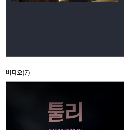
비디오
(7)
T
h
i
s
i
s
a
m
o
d
a
l
w
i
n
d
o