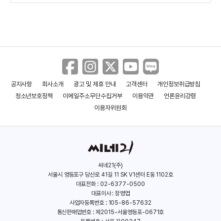
따뜻해진다. 육아스트레스로 힘겨웠던 마를로에게도 여유가
찾아온 듯
삶의 전환점이 되었으며 적극적이고 무엇이든지 척척해 대는
툴리가
마를로에게는 천사나 마찬가지다.
공지사항
회사소개
광고 및 제휴 안내
고객센터
개인정보취급방침
스픽 노 이블
분노의 질주: 라이드 오어 다이
청소년보호정책
이메일주소무단수집거부
이용약관
언론윤리강령
그러던 어느날 툴리가 마를로에게 뉴욕 시내에서 한잔하러
(2024)
(2023)
이용자위원회
나가자고 하고
뉴욕에서 자신이 결혼하기 전 활발하게 살았던 시절을 회고하며
활기를
씨네21(주)
되찾은 마를로에게 툴리는 사직을 통보 하는 게 마를로에게 삶의
서울시 영등포구 당산로 41길 11 SK V1센터 E동 1102호
대표전화 : 02-6377-0500
버팀목이었던 툴리의 사직통보는 청천벽력과 같은 소리다.
대표이사 : 장영엽
사업자등록번호 : 105-86-57632
결국 뉴욕에서 집으로 돌아오는 길에게 툴리는 음주와 피곤으로
통신판매업번호 : 제2015-서울영등포-0671호