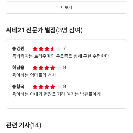
더보기
＜툴리＞육아맘 서바이빙 지침서 영상
씨네21 전문가 별점
(3명 참여)
송경원
7
＜툴리＞메인 예고편
독박육아는 트라우마와 우울증을 향해 무한 수렴한다
허남웅
8
육아하는 엄마들의 천사
＜툴리＞티저 예고편
송형국
8
육아하는 아내가 괜찮을 거라 여기는 남편들에게
관련 기사
(14)