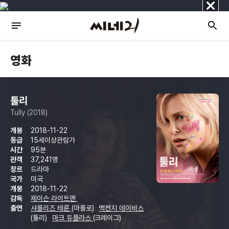
닫
기
영화
툴리
Tully (2018)
개봉
2018-11-22
등급
15세이상관람가
시간
95분
관객
37,241명
장르
드라마
국가
미국
개봉
2018-11-22
감독
제이슨 라이트맨
출연
샤를리즈 테론
(마를로)
맥켄지 데이비스
(툴리)
마크 듀플라스
(크레이그)