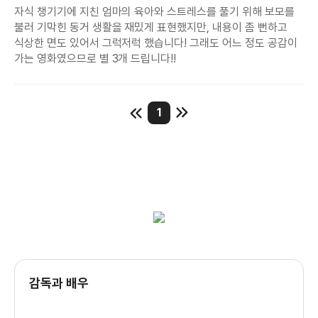
자식 챙기기에 지친 엄마의 육아와 스트레스를 풀기 위해 보모를
만한 가치를 지니고 있다.
불러 기막힌 동거 생활을 재밌게 표현했지만, 내용이 좀 뻔하고
식상한 면도 있어서 그럭저럭 했습니다! 그래도 어느 정도 공감이
일찍이 선진국으로 대변되는 유럽의 복지 국가는 출산을 단순한
가는 영화였으므로 별 3개 드립니다!!
개인의
가정사가 아닌 공동으로 생각하고 노동자의 급여에서 상당부분을
차지하는
1
세금은 자국에서 태어난 이를 환영하고 말 그대로 요람에서
무덤까지 이
세상의 만남과 이별을 인간답게 보내기 위해 최대한 유효적절하고
투명하게 집행된다.
이런 복지의 가치를 무시하는데도 일가견을 보이는 미국은 한국과
감독과 배우
마찬가지로 출산을 개인 소관으로만 한정하고 이에 따른 도움에
대해서