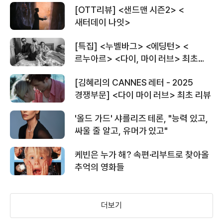
[OTT리뷰] <샌드맨 시즌2> <
새터데이 나잇>
[특집] <누벨바그> <에딩턴> <
르누아르> <다이, 마이 러브> 최초
리뷰
[김혜리의 CANNES 레터 - 2025
경쟁부문] <다이 마이 러브> 최초 리뷰
'올드 가드' 샤를리즈 테론, "능력 있고,
싸울 줄 알고, 유머가 있고"
케빈은 누가 해? 속편·리부트로 찾아올
추억의 영화들
더보기