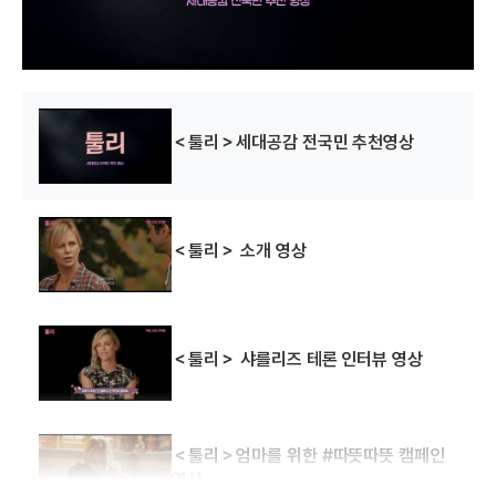
w
.
＜툴리＞세대공감 전국민 추천영상
＜툴리＞ 소개 영상
＜툴리＞ 샤를리즈 테론 인터뷰 영상
＜툴리＞엄마를 위한 #따뜻따뜻 캠페인
영상