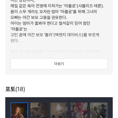
사는 남편까지,
매일 같은 육아 전쟁에 지쳐가는 ‘마를로’(샤를리즈 테론).
몸이 스무 개라도 모자란 엄마 ‘마를로’를 위해 그녀의
오빠는 야간 보모 고용을 권유한다.
아이는 엄마가 돌봐야 한다고 철석같이 믿어 왔던
‘마를로’는
고민 끝에 야간 보모 ‘툴리’(맥켄지 데이비스)를 부르게
된다.
홀로 삼 남매 육아를 도맡아 하면서 슈퍼 맘이 되어야만
했던 ‘마를로’ 곁에서
‘툴리’는 마치 자신의 가족처럼 그녀와 아이들을 돌봐준다.
더보기
슈퍼 보모이자 때로는 인생 친구가 되어 주는 ‘툴리’로 인해
‘마를로’의 삶은 조금씩 변화하게 되는데…
포토
(18)