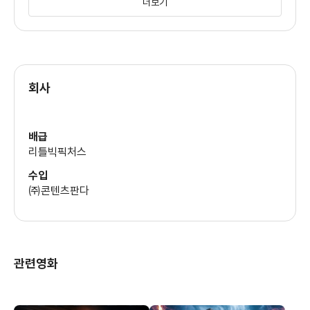
더보기
한다는 교직원의 권유로 자기 아들에게만 가해지는 차별과
혐오라는
생각으로 교직원에게 성을 내기도 하고 삶이 힘겹다. 게다가 남편
회사
드류(론 리빙스턴)는 철부지라 41세여도 집안일에 대한
공유는커녕
배급
퇴근해서는 게임이나 해대는 한심스런 인간이다.
리틀빅픽처스
마를로의 오빠 크레이그(마크 듀플라스)는 상류층에 진입한
수입
사람으로
㈜콘텐츠판다
벤츠의 G 바겐을 산 사람이자 마를로가 자식과 남편으로부터 받는
스트레스로는 멀찍이 떨어진 사람이다. 상류층이 된 오빠는
관련영화
여동생을
도와주기 위해 야간 보모를 권유하고 여동생이 자신을 어떻게