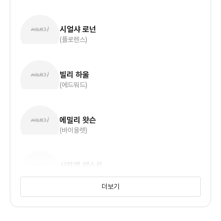
시얼샤 로넌
(플로렌스)
빌리 하울
(에드워드)
에밀리 왓슨
(바이올렛)
사무엘 웨스트
(제프리)
더보기
앤 마리 더프