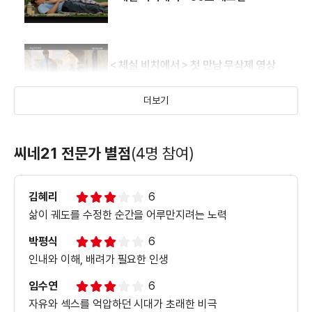
＜체실 비치에서＞첫 만남 무삭제 영상
더보기
＜체실 비치에서＞김무열 추천 영상
씨네21 전문가 별점
(4명 참여)
김혜리
6
＜체실 비치에서＞김무열 낭독 영상
삶이 궤도를 수정한 순간을 어루만지려는 노력
박평식
6
인내와 이해, 배려가 필요한 인생
＜체실 비치에서＞인터뷰 영상
임수연
6
자유와 섹스를 억압하던 시대가 초래한 비극