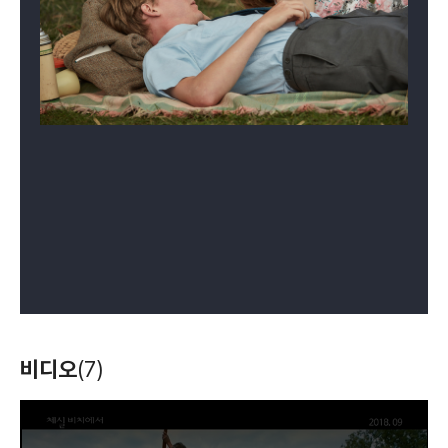
비디오
(7)
T
h
i
s
i