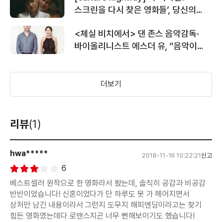
스크린을 다시 찾은 영화들’, 당신의
마음을 움직인, 그때 그 영화 外
<체실 비치에서> 댄 존스 음악감독·
바이올리니스트 에스더 유, “음악이
캐릭터의 목소리를 대변한다”
더보기
리뷰
(1)
hwa*****
2018-11-16 10:22:21
신고
6
베스트셀러 원작으로 한 영화라서 봤는데, 솔직히 공감과 비공감
반반이었습니다! 신혼이었다가 단 하루도 못 가 헤어지면서
상처만 남긴 내용이라서 그런지 도무지 해피엔딩이라고는 찾기
힘든 영화였는데다 로맨스치곤 너무 뻔해보이기도 했습니다!