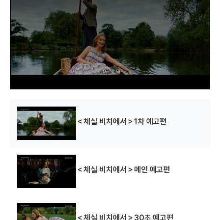
s
a
m
o
d
a
l
w
i
n
d
o
w
.
＜체실 비치에서＞1차 예고편
＜체실 비치에서＞메인 예고편
＜체실 비치에서＞30초 예고편