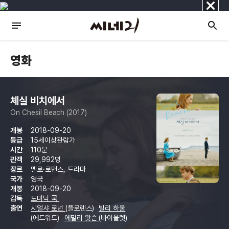
닫
기
영화
체실 비치에서
On Chesil Beach (2017)
개봉
2018-09-20
등급
15세이상관람가
시간
110분
관객
29,992명
장르
멜로·로맨스, 드라마
국가
영국
개봉
2018-09-20
감독
도미닉 쿡
출연
시얼샤 로넌
(플로렌스)
빌리 하울
(에드워드)
에밀리 왓슨
(바이올렛)