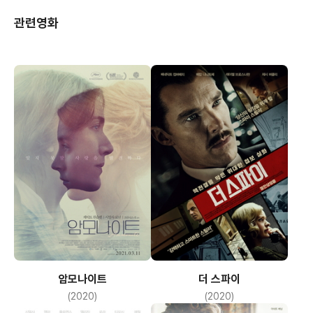
(마저리)
관련영화
암모나이트
더 스파이
(2020)
(2020)