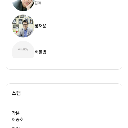
감독
장재용
배윤범
스탭
각본
허종호