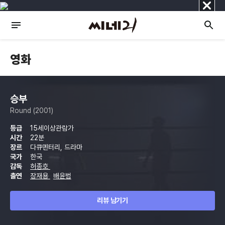
닫
기
영화
승부
Round (2001)
등급
15세이상관람가
시간
22분
장르
다큐멘터리, 드라마
국가
한국
감독
허종호
출연
장재용
배윤범
리뷰 남기기