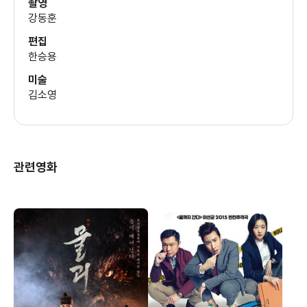
촬영
강동훈
편집
한승용
미술
김소영
관련영화