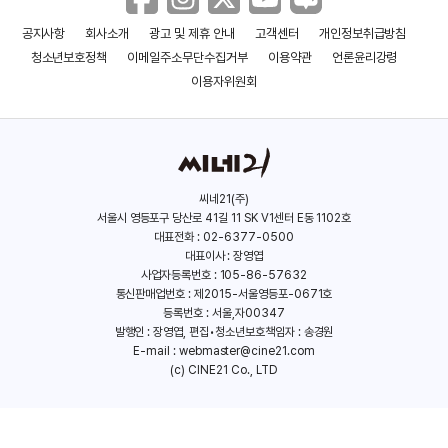
공지사항
회사소개
광고 및 제휴 안내
고객센터
개인정보취급방침
카운트다운
굿나잇
청소년보호정책
이메일주소무단수집거부
이용약관
언론윤리강령
(2011)
(2009)
이용자위원회
씨네21(주)
서울시 영등포구 당산로 41길 11 SK V1센터 E동 1102호
대표전화 : 02-6377-0500
대표이사 : 장영엽
사업자등록번호 : 105-86-57632
통신판매업번호 : 제2015-서울영등포-0671호
등록번호 : 서울,자00347
발행인 : 장영엽, 편집•청소년보호책임자 : 송경원
E-mail :
webmaster@cine21.com
(c) CINE21 Co., LTD
관성의 법칙
뉴스데스크
(2005)
(2001)