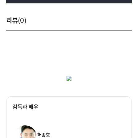
리뷰
(0)
감독과 배우
허종호