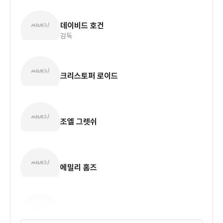
데이비드 호건
감독
크리스토퍼 로이드
조엘 그렛쉬
에밀리 홈즈
아론 더글러스