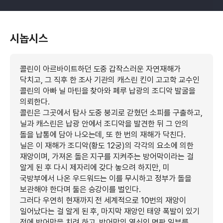
시놉시스
콜린이 아르바이트하던 도중 갑작스러운 자연재해가
닥치고, 그 직후 한 조사 기관의 캐스린 킨이 고고학 교수인
콜린의 아빠 닐 마틴을 찾아와 페루 납광의 조디악 발굴을
의뢰한다.
콜린은 그곳에서 탐사 도중 붕괴로 갇혔던 소피를 구출하고,
닐과 캐스린은 납광 안에서 조디악을 발견한 뒤 그 안의
돌을 납통에 담아 나오는데, 또 한 번의 재해가 닥친다.
닐은 이 재해가 조디악(황도 12궁)의 각각의 요소에 의한
재앙이며, 가져온 돌은 지구를 지켜주는 방어막이라는 걸
알게 된 후 다시 제자리에 갖다 놓으려 하지만, 미
국방부에서 나온 우드워드는 이를 무시하고 정부가 돌을
보관해야 한다며 둘은 승강이를 벌인다.
그러다 우연히 현재까지 전 세계적으로 10번의 재앙이
일어났다는 걸 알게 된 후, 마지막 재앙인 태양 폭발이 있기
전에 방어막을 치려 하고, 방어막의 열쇠인 명판 일부를