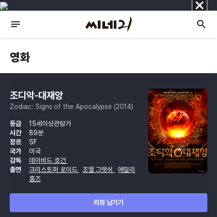
닫
기
영화
조디악-대재앙
Zodiac: Signs of the Apocalypse (2014)
등급
15세이상관람가
시간
89분
장르
SF
국가
미국
감독
데이비드 호건
출연
크리스토퍼 로이드
조엘 그렛쉬
에밀리
홈즈
리뷰 남기기