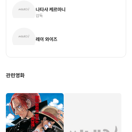
나타샤 케르마니
감독
레이 와이즈
관련영화