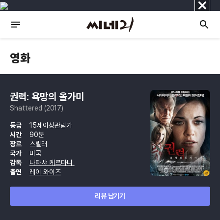
닫
기
영화
권력: 욕망의 올가미
Shattered (2017)
등급
15세이상관람가
시간
90분
장르
스릴러
국가
미국
감독
나타샤 케르마니
출연
레이 와이즈
리뷰 남기기