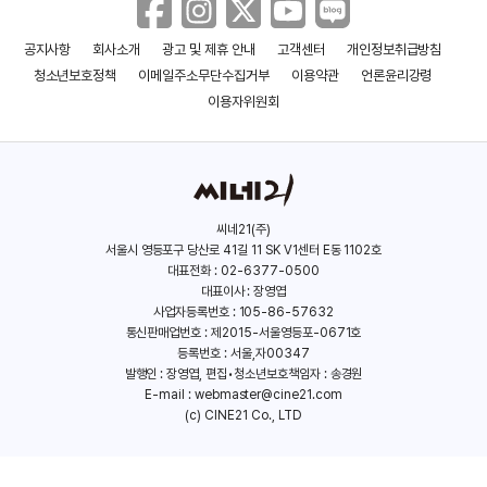
공지사항
회사소개
광고 및 제휴 안내
고객센터
개인정보취급방침
부화
미로
청소년보호정책
이메일주소무단수집거부
이용약관
언론윤리강령
(2022)
(2022)
이용자위원회
씨네21(주)
서울시 영등포구 당산로 41길 11 SK V1센터 E동 1102호
대표전화 : 02-6377-0500
대표이사 : 장영엽
사업자등록번호 : 105-86-57632
통신판매업번호 : 제2015-서울영등포-0671호
등록번호 : 서울,자00347
발행인 : 장영엽, 편집•청소년보호책임자 : 송경원
E-mail :
webmaster@cine21.com
(c) CINE21 Co., LTD
남남
여인과 사자
(2021)
(2021)