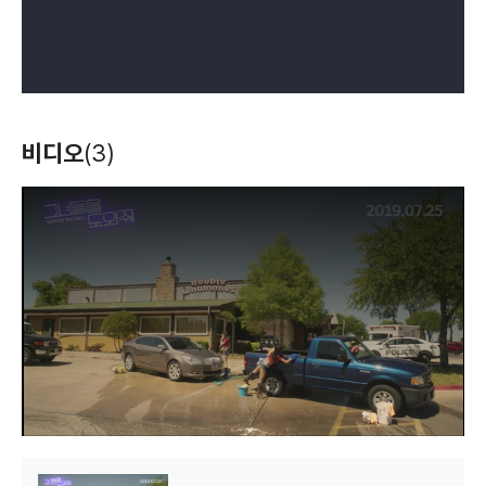
비디오
(3)
T
h
i
s
i
s
a
m
o
d
a
l
w
i
n
d
o
w
.