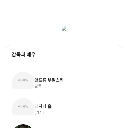
감독과 배우
앤드류 부잘스키
감독
레지나 홀
(리사)