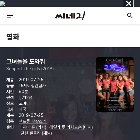
닫
기
영화
그녀들을 도와줘
Support the girls (2018)
개봉
2019-07-25
등급
15세이상관람가
시간
90분
관객
1,712명
장르
코미디
국가
미국
개봉
2019-07-25
감독
앤드류 부잘스키
출연
레지나 홀
(리사)
헤일리 루 리차드슨
(마시)
딜런 젤룰라
(제넬)