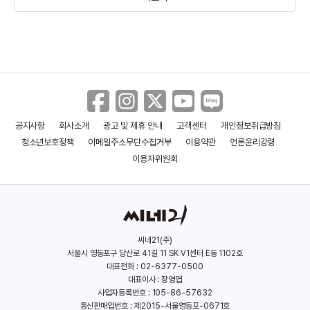
공지사항
회사소개
광고 및 제휴 안내
고객센터
개인정보취급방침
파이브 피트
더 헤이트 유 기브
청소년보호정책
이메일주소무단수집거부
이용약관
언론윤리강령
(2019)
(2018)
이용자위원회
씨네21(주)
서울시 영등포구 당산로 41길 11 SK V1센터 E동 1102호
대표전화 : 02-6377-0500
대표이사 : 장영엽
사업자등록번호 : 105-86-57632
통신판매업번호 : 제2015-서울영등포-0671호