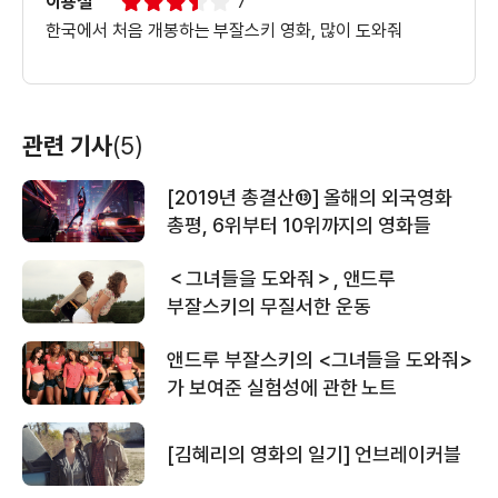
이용철
7
한국에서 처음 개봉하는 부잘스키 영화, 많이 도와줘
관련 기사
(5)
[2019년 총결산⑬] 올해의 외국영화
총평, 6위부터 10위까지의 영화들
＜그녀들을 도와줘＞, 앤드루
부잘스키의 무질서한 운동
앤드루 부잘스키의 <그녀들을 도와줘>
가 보여준 실험성에 관한 노트
[김혜리의 영화의 일기] 언브레이커블