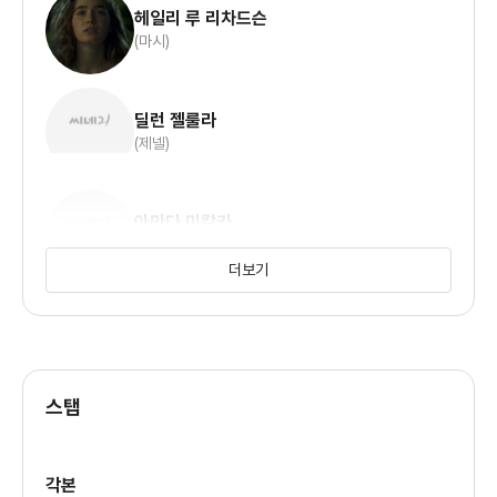
헤일리 루 리차드슨
(마시)
딜런 젤룰라
(제넬)
아만다 미칼카
(크리스타)
더보기
스탭
각본