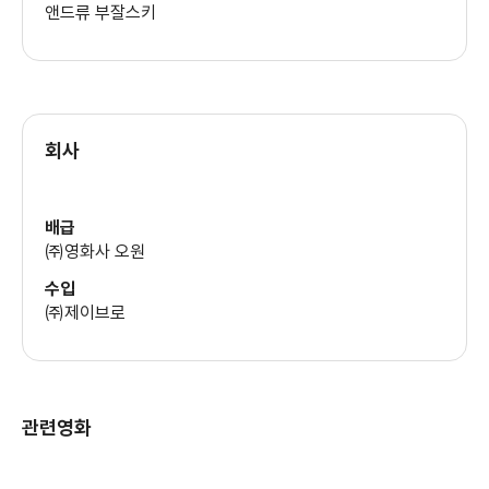
앤드류 부잘스키
회사
배급
㈜영화사 오원
수입
㈜제이브로
관련영화