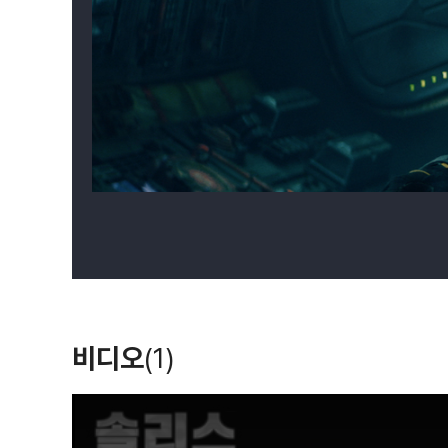
비디오
(1)
T
h
i
s
i