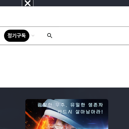
닫
기
정기구독