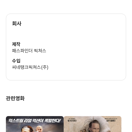
회사
제작
패스파인더 픽쳐스
수입
씨네탱크픽쳐스(주)
관련영화