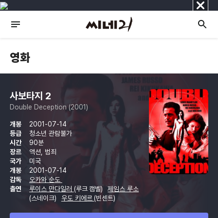
닫
기
영화
사보타지 2
Double Deception (2001)
개봉
2001-07-14
등급
청소년 관람불가
시간
90분
장르
액션, 범죄
국가
미국
개봉
2001-07-14
감독
오카와 순도
출연
루이스 만다일러
(루크 캠벨)
제임스 루소
(스네이크)
우도 키에르
(빈센트)