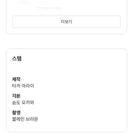
기쿠카와 레이
(리사 오자키)
더보기
스탭
제작
타카 아라이
각본
슌도 오카와
촬영
블레인 브라운