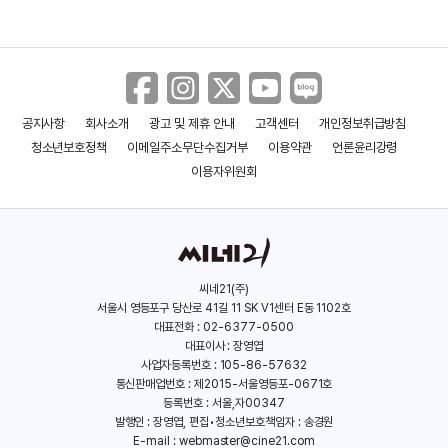
공지사항
회사소개
광고 및 제휴 안내
고객센터
개인정보취급방침
코드 오브 아너
시티 워: 익스트림 킬러
청소년보호정책
이메일주소무단수집거부
이용약관
언론윤리강령
(2016)
(2016)
이용자위원회
씨네21(주)
서울시 영등포구 당산로 41길 11 SK V1센터 E동 1102호
대표전화 : 02-6377-0500
대표이사 : 장영엽
사업자등록번호 : 105-86-57632
통신판매업번호 : 제2015-서울영등포-0671호
등록번호 : 서울,자00347
발행인 : 장영엽, 편집•청소년보호책임자 : 송경원
E-mail :
webmaster@cine21.com