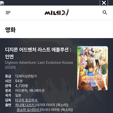
닫
기
영화
디지몬 어드벤처 라스트 에볼루션 :
인연
Digimon Adventure: Last Evolution Kizuna
(2020)
등급
12세이상관람가
시간
94분
관객
4,739명
장르
어드벤처, 애니메이션
국가
일본
감독
타구치 토모히사
출연
하나에 나츠키
(야가미 타이치 (목소리))
호소야 요시마사
(이시다 야마토 (목소리))