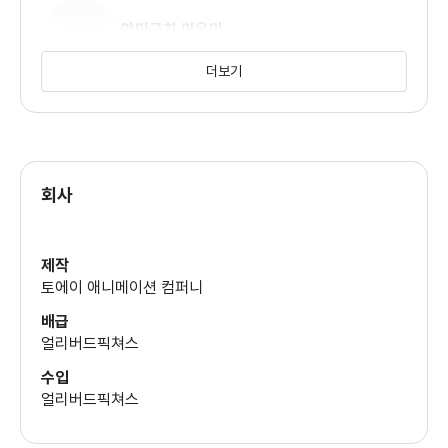
야마구치 마유미
(가부몬 (목소리))
더보기
회사
제작
토에이 애니메이션 컴퍼니
배급
얼리버드픽쳐스
수입
얼리버드픽쳐스