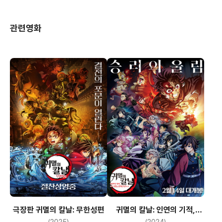
관련영화
극장판 귀멸의 칼날: 무한성편
귀멸의 칼날: 인연의 기적,
그리고 합동 강화 훈련으로