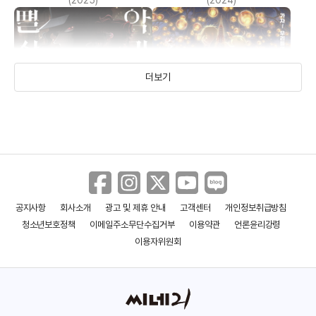
(2025)
(2024)
더보기
공지사항
회사소개
광고 및 제휴 안내
고객센터
개인정보취급방침
귀멸의 칼날: 상현집결, 그리고
극장판 파워 디지몬 더 비기닝
청소년보호정책
이메일주소무단수집거부
이용약관
언론윤리강령
도공 마을로
(2023)
(2023)
이용자위원회