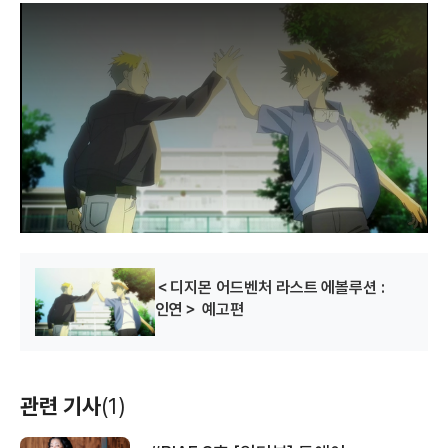
T
h
i
s
i
s
a
m
o
d
a
l
w
i
n
d
o
w
.
＜디지몬 어드벤처 라스트 에볼루션 :
인연＞ 예고편
관련 기사
(1)