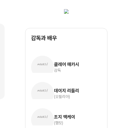
감독과 배우
클레어 매카시
감독
데이지 리들리
(오필리아)
조지 맥케이
(햄릿)