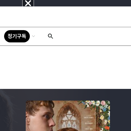
닫
기
정기구독