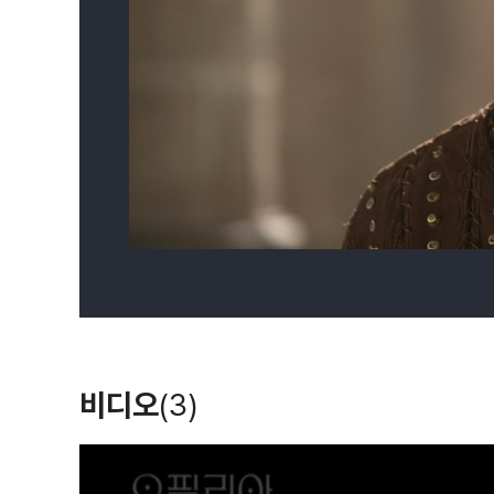
비디오
(3)
T
h
i
s
i