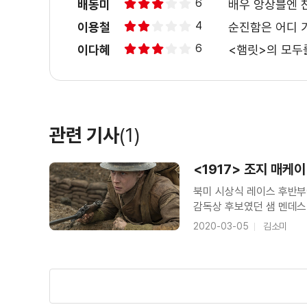
6
배동미
배우 앙상블엔 
4
이용철
순진함은 어디 
6
이다혜
<햄릿>의 모두
관련 기사
(1)
<1917> 조지 매케이
북미 시상식 레이스 후반부에
감독상 후보였던 샘 멘데스만
자리매김한 영국 배우 조지 
2020-03-05
김소미
메시지를