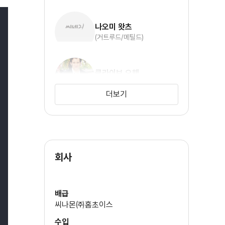
나오미 왓츠
(거트루드/메틸드)
클라이브 오웬
(클로디어스)
더보기
도미닉 마프햄
(폴로니어스)
회사
톰 펠튼
(레어티즈)
배급
씨나몬㈜홈초이스
수입