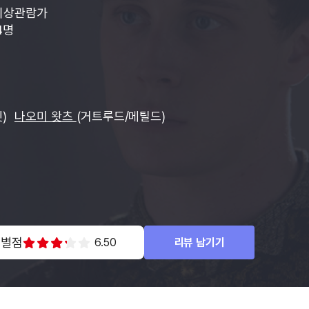
이상관람가
24명
릿)
나오미 왓츠
(거트루드/메틸드)
 별점
6.50
리뷰 남기기