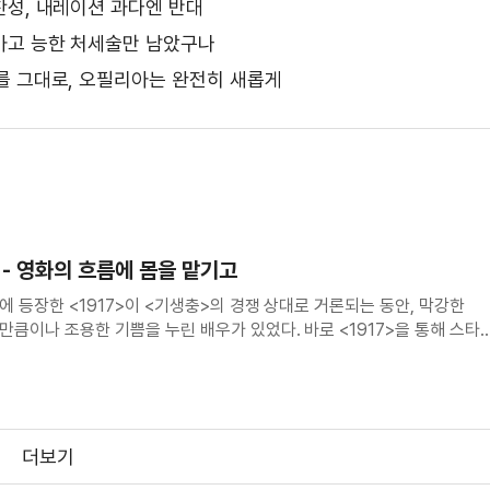
찬성, 내레이션 과다엔 반대
가고 능한 처세술만 남았구나
를 그대로, 오필리아는 완전히 새롭게
 - 영화의 흐름에 몸을 맡기고
 등장한 <1917>이 <기생충>의 경쟁 상대로 거론되는 동안, 막강한
큼이나 조용한 기쁨을 누린 배우가 있었다. 바로 <1917>을 통해 스타
매케이다. <1917>은 제1차 세계대전이 한창인 1917년 4월 6일, 아군에
더보기