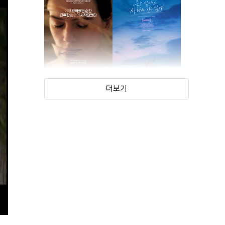
더보기
함정
죽고 싶지만 사랑은
하고 싶어
(2024)
(2023)