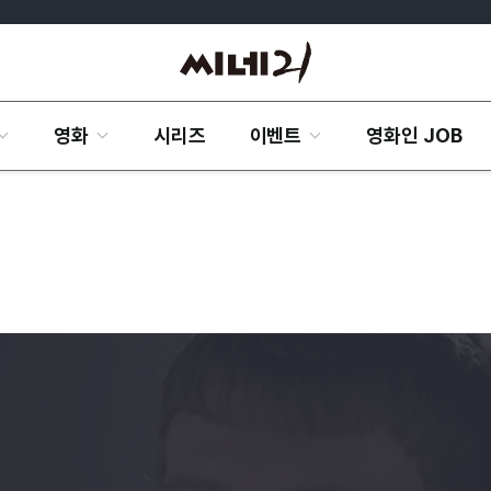
영화
시리즈
이벤트
영화인 JOB