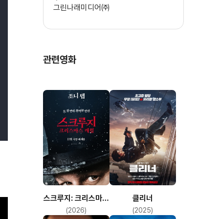
그린나래미디어㈜
관련영화
스크루지: 크리스마스
클리너
캐럴
(2026)
(2025)