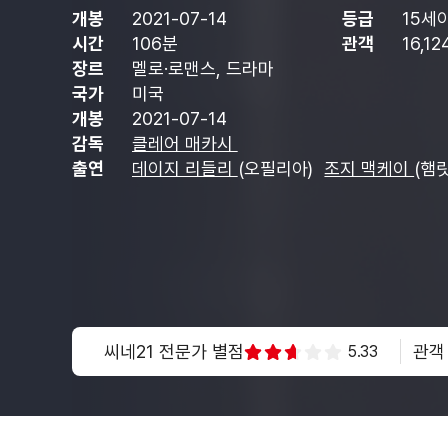
개봉
2021-07-14
등급
15세
시간
106분
관객
16,1
장르
멜로·로맨스, 드라마
국가
미국
개봉
2021-07-14
감독
클레어 매카시
출연
데이지 리들리
(오필리아)
조지 맥케이
(햄
씨네21 전문가 별점
관객
5.33