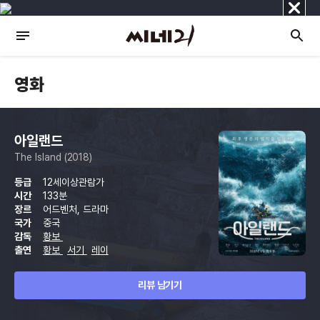
닫
기
영화
아일랜드
The Island (2018)
등급
12세이상관람가
시간
133분
장르
어드벤처, 드라마
국가
중국
감독
황보
출연
황보
서기
레이
리뷰 남기기