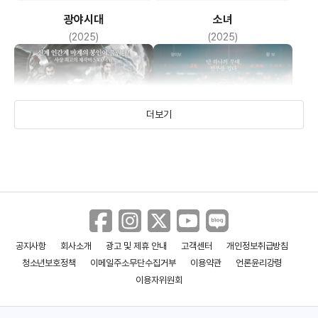
광야시대
소녀
(2025)
(2025)
더보기
공지사항
회사소개
광고 및 제휴 안내
고객센터
개인정보취급방침
원 앤 온리
봉신연의: 조가풍운
청소년보호정책
이메일주소무단수집거부
이용약관
언론윤리강령
(2023)
(2023)
이용자위원회