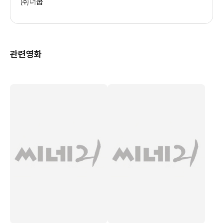
㈜더쿱
관련영화