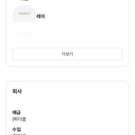
레이
왕바오창
더보기
위허웨이
회사
배급
㈜더쿱
수입