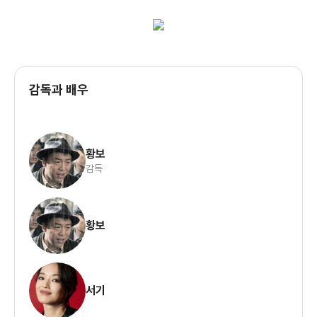
감독과 배우
황보
감독
황보
서기