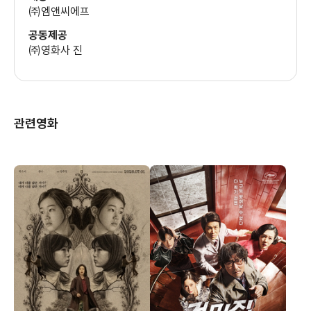
㈜엠앤씨에프
공동제공
㈜영화사 진
관련영화