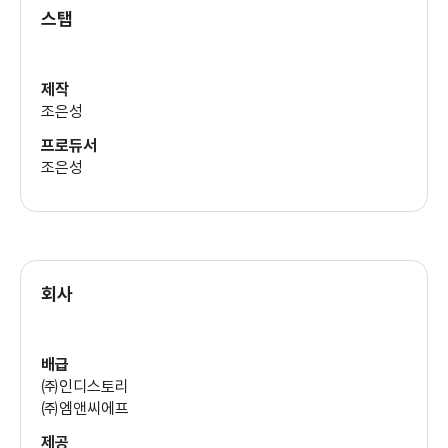
스탭
제작
조은성
프로듀서
조은성
회사
배급
㈜인디스토리
㈜엠앤씨에프
제공