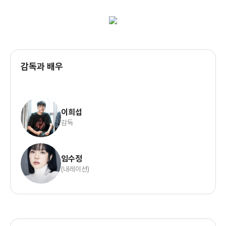
감독과 배우
이희섭
감독
임수정
(내레이션)