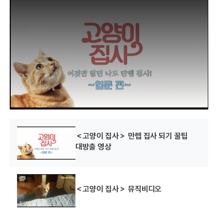
h
i
s
i
s
a
m
o
d
a
l
w
i
n
d
o
w
.
＜고양이 집사＞ 만렙 집사 되기 꿀팁
대방출 영상
＜고양이 집사＞ 뮤직비디오