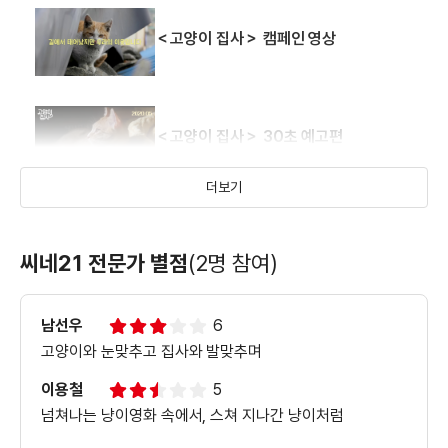
＜고양이 집사＞ 캠페인 영상
＜고양이 집사＞ 30초 예고편
더보기
＜고양이 집사＞ 메인 예고편
씨네21 전문가 별점
(2명 참여)
남선우
6
＜고양이 집사＞ 리뉴얼 영상
고양이와 눈맞추고 집사와 발맞추며
이용철
5
넘쳐나는 냥이영화 속에서, 스쳐 지나간 냥이처럼