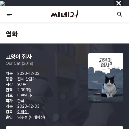
닫
기
영화
고양이 집사
Our Cat (2019)
개봉
2020-12-03
등급
전체 관람가
시간
97분
관객
2,399명
장르
다큐멘터리
국가
한국
개봉
2020-12-03
감독
이희섭
출연
임수정
(내레이션)