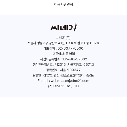
(2020)
(2018)
이용자위원회
씨네21(주)
서울시 영등포구 당산로 41길 11 SK V1센터 E동 1102호
대표전화 : 02-6377-0500
대표이사 : 장영엽
사업자등록번호 : 105-86-57632
통신판매업번호 : 제2015-서울영등포-0671호
등록번호 : 서울,자00347
발행인 : 장영엽, 편집•청소년보호책임자 : 송경원
E-mail :
webmaster@cine21.com
(c) CINE21 Co., LTD
당신의 부탁
더 테이블
(2017)
(2016)