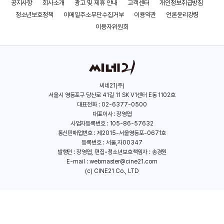
공지사항
회사소개
광고 및 제휴 안내
고객센터
개인정보취급방침
자신이
트위스터스
봄밤
청소년보호정책
이메일주소무단수집거부
이용약관
언론윤리강령
(2024)
(2024)
이용자위원회
살았던 한국을 등지고 딸과 손자들을 위해 과감한 미국행을
택하고 이후에
예상외로 잘 적응하면서 손자들까지 잘 돌보는 순자의 윤여정은
기네스
씨네21(주)
서울시 영등포구 당산로 41길 11 SK V1센터 E동 1102호
북에 오를만한 수상기록이 전혀 과장되지 않았다는 경지에 오른
대표전화 : 02-6377-0500
연기를 선
대표이사 : 장영엽
사업자등록번호 : 105-86-57632
보인다.
통신판매업번호 : 제2015-서울영등포-0671호
등록번호 : 서울,자00347
발행인 : 장영엽, 편집•청소년보호책임자 : 송경원
E-mail :
webmaster@cine21.com
(c) CINE21 Co., LTD
백남준: 달은 가장 오래된 TV
놉
(2023)
(2022)