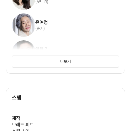
(모니카)
미국으로 이민가면 최소한 하찮은 일을 하는 풍경과는 달리
제이콥은
윤여정
농업으로 사업을 하려고 하는데 광활한 토지만 있는 상황이라
(순자)
농업도
그리 쉬운 건 아니다. 트랙터를 팔러 온 폴(윌 패튼)이
앨런 김
참전용사이자 일을
(데이빗)
더보기
열심히 할 테니 자신을 써 달라며 제이콥의 농장일을 돕지만 일이
수월히
노엘 조
(앤)
되지는 않는다.
스탭
생계를 하던 모니카카 딸 앤(노엘 조)과 데이빗(앨런 김)을 돌보기
위해
윌 패튼
모친인 순자(윤여정)를 미국으로 부르고 작품은 순자의 등장 이후
제작
할머니와
브래드 피트