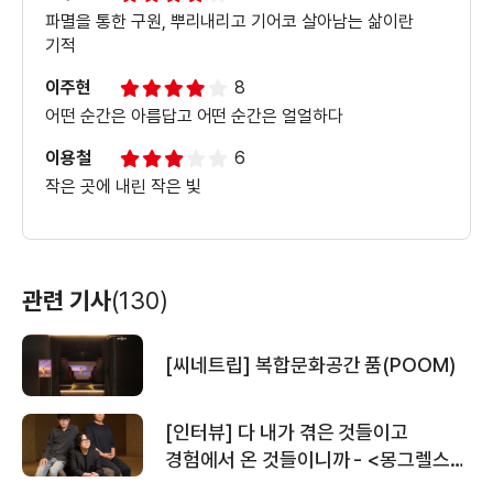
파멸을 통한 구원, 뿌리내리고 기어코 살아남는 삶이란
기적
이주현
8
어떤 순간은 아름답고 어떤 순간은 얼얼하다
이용철
6
작은 곳에 내린 작은 빛
관련 기사
(130)
[씨네트립] 복합문화공간 품(POOM)
[인터뷰] 다 내가 겪은 것들이고
경험에서 온 것들이니까 - <몽그렐스>
제롬 유 감독과 그의 친구 조용진