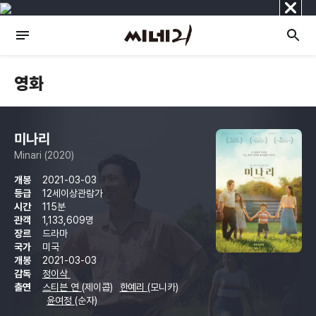
닫
기
영화
미나리
Minari (2020)
개봉
2021-03-03
등급
12세이상관람가
시간
115분
관객
1,133,609명
장르
드라마
국가
미국
개봉
2021-03-03
감독
정이삭
출연
스티븐 연
(제이콥)
한예리
(모니카)
윤여정
(순자)