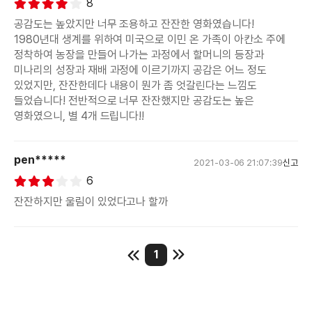
8
살기 위한
공감도는 높았지만 너무 조용하고 잔잔한 영화였습니다!
1980년대 생계를 위하여 미국으로 이민 온 가족이 아칸소 주에
선택을 했을 것이다.
정착하여 농장을 만들어 나가는 과정에서 할머니의 등장과
미나리의 성장과 재배 과정에 이르기까지 공감은 어느 정도
70년대 후반에 박정희의 폭압과 생계의 위협을 느껴 미국으로
있었지만, 잔잔한데다 내용이 뭔가 좀 엇갈린다는 느낌도
이민 온
들었습니다! 전반적으로 너무 잔잔했지만 공감도는 높은
영화였으니, 별 4개 드립니다!!
제이콥(스티브 연)과 모니카(한예리)부부는 아칸소라는
벽촌지방으로
pen*****
2021-03-06 21:07:39
신고
이주해 새 삶을 살려고 한다. 그러나 도착한 새로운 거처 주변에
6
자신들이 살
잔잔하지만 울림이 있었다고나 할까
대형 트레일러 가옥만이 있을 뿐 이웃집도 없고 특히 미국을
배경으로 하면
1
연상되는 드넓은 단독 주택들이 모여있는 모습은 전혀 없이
광활한 토지에
덩그러니 가옥만이 있을 뿐이다. 이를 본 모니카가 당연히