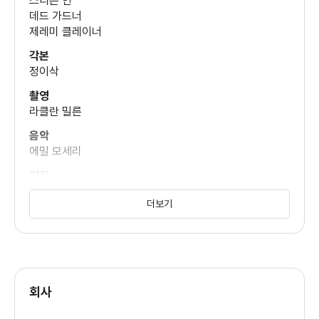
스티븐 연
손자들간의 일상으로 결이 풍성해 진다. 한국에서 미나리 종자를
데드 가드너
가져와
제레미 클레이너
각본
손자들과 근처를 산책하다 개울가를 발견하고 개울가 근처에
정이삭
미나리를 심는
촬영
순자는 미나리의 미덕을 어디에 심어서 잘 자라고 어느 사람이나
라클란 밀른
수확해서
음악
에밀 모세리
먹어도 몸에 좋다며 평등한 미나리의 가치를 알려준다.
편집
순자의 미나리의 장점을 얘기한 듯 작품에서는 이민자들이 당할
해리 윤
법한 인종
더보기
미술
이용옥
차별을 비롯한 고난은 드러나지 않는다. 제이콥의 농장 경영으로
인한
의상
수산나 송
대출 빚과 예상만큼 사업이 순조롭게 되지 않는 것만이 작품의
회사
갈등으로