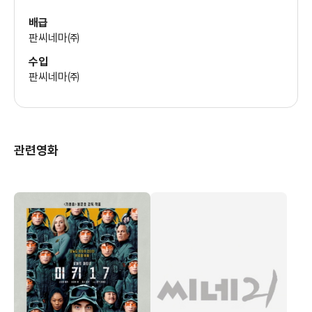
등장하고 제이콥과 모니카의 갈등 요인이 된다.
배급
앨런과 데이빗은 할머니를 만나 처음엔 시큰둥하고 이상하다고
판씨네마㈜
하지만
수입
판씨네마㈜
할머니라는 포용력과 어느 것이든 거리낌 없이 대하는 모습에 두
손녀,
손자도 점차 순자와 가까워진다. 순자는 거리낌이 없는 것처럼
손자와
관련영화
손녀들과 화투를 하면서도 평상시 쓰던 비속어를 쓰며 작품의
분위기를
유쾌하게 만들고 손자, 손녀를 돌보는 동안에는 제이콥과
모니카카 사업과
생계에만 전념할 수 있도록 가족의 구성원으로서 그 역할을
다하게 된다.