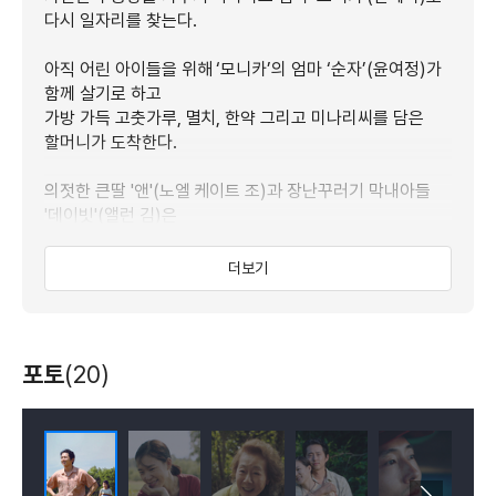
다시 일자리를 찾는다.
아직 어린 아이들을 위해 ‘모니카’의 엄마 ‘순자’(윤여정)가
함께 살기로 하고
가방 가득 고춧가루, 멸치, 한약 그리고 미나리씨를 담은
할머니가 도착한다.
의젓한 큰딸 '앤'(노엘 케이트 조)과 장난꾸러기 막내아들
'데이빗'(앨런 김)은
여느 그랜마같지 않은 할머니가 영- 못마땅한데…
더보기
함께 있다면, 새로 시작할 수 있다는 희망으로
하루하루 뿌리 내리며 살아가는
어느 가족의 아주 특별한 여정이 시작된다!
포토
(20)