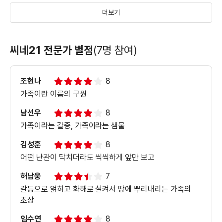
더보기
＜미나리＞ 메인 예고편
씨네21 전문가 별점
(7명 참여)
조현나
8
가족이란 이름의 구원
남선우
8
가족이라는 갈증, 가족이라는 샘물
김성훈
8
어떤 난관이 닥치더라도 씩씩하게 앞만 보고
허남웅
7
갈등으로 얽히고 화해로 설켜서 땅에 뿌리내리는 가족의
초상
임수연
8