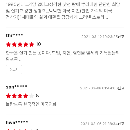
1980년대...가망 없다고생각한 낯선 땅에 뿌리내린 단단한 희망
및 질기고 강한 생명력...막막한 미국 이민(한인 가족의 미국
정착기)1세대들의 삶과 애환을 담담하게 그러낸 스토리...
thr****
2021-03-12 19:23:25
신고
10
한국은 살기 힘든 곳이다. 학벌, 지연, 혈연을 앞세워 기득권들의
횡포로
더보기
인해 일반인들이 살기가 녹록지도 않으며 전반적인 일자리가 줄어
기본적인
son*****
2021-03-08 01:44:06
신고
생계유지가 힘든 곳이다. 이런 게 싫어 이민 간 이들은 한국이라는
8
자신의
놀랍도록 한국적인 미국영화
태생적 정체성을 어느 정도 부인하고 타국에서 힘든 이민
생활이라도
hwa*****
2021-03-06 21:38:34
신고
‘한국’보다 낳을 것이라는 생각으로 비행기에 몸을 싣고 새 삶을