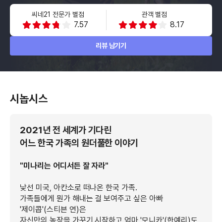
씨네21 전문가 별점
관객 별점
7.57
8.17
리뷰 남기기
시놉시스
2021년 전 세계가 기다린
어느 한국 가족의 원더풀한 이야기
"미나리는 어디서든 잘 자라"
낯선 미국, 아칸소로 떠나온 한국 가족.
가족들에게 뭔가 해내는 걸 보여주고 싶은 아빠
'제이콥'(스티븐 연)은
자신만의 농장을 가꾸기 시작하고 엄마 '모니카'(한예리)도