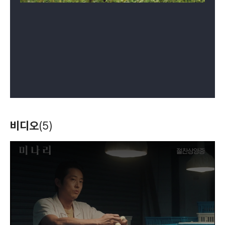
비디오
(5)
T
h
i
s
i
s
a
m
o
d
a
l
w
i
n
d
o