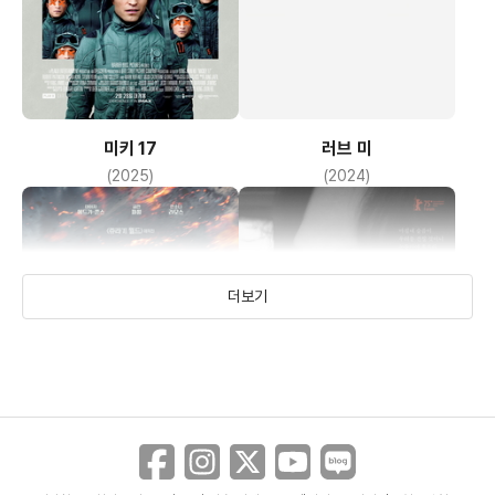
미나리가 ‘평등’의 가치를 설파하듯 작품에서는 큰 갈등은 없으나
사업을
하려는 제이콥의 난관을 점차 극복하며 화합되어가는 과정을
담담히
묘사한다. 그 과정에서 순자라 보이는 애틋한 모습이 관객으로
미키 17
러브 미
하여금
(2025)
(2024)
감동이라는 감정 유발을 하게 되고 충분히 현실을 반영한
작품답게
보편적인 정서의 형성으로 작품에 호응을 할 수 밖에 없게 한다.
더보기
감독 정이삭은 자신의 자전적 이야기로 이민자라는 정체성으로
전형성을
넘어서 다양한 이민자의 삶에 카메라를 들이대고 그 사회에
자연스레
동화되어가는 한국인 이민 생활의 담백함을 잘 묘사했다. 특히