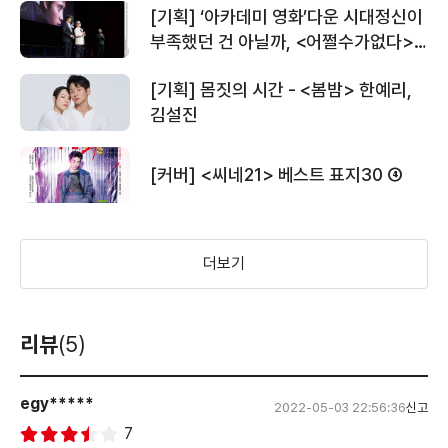
[기획] ‘아카데미 영화’다운 시대정신이
조감독, 유재선 감독의 영화 대화
부족했던 건 아닐까, <어쩔수가없다>
의 북미 성적 분석
[기획] 몸짓의 시간 - <봄밤> 한예리,
김설진
[커버] <씨네21> 베스트 표지30 ➃
더보기
리뷰
(5)
egy*****
2022-05-03 22:56:36
신고
7