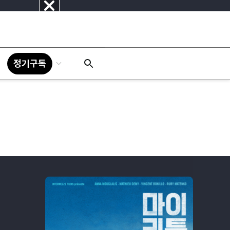
닫
기
정기구독