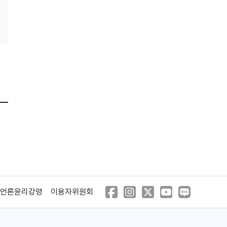
샤넬과 스트라빈스키
난 항상 갱스터가
되고 싶었다
(2009)
(2007)
검은 바다
범죄 소설
(2006)
(2005)
언론윤리강령
이용자위원회