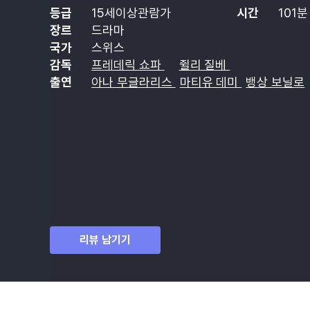
등급
15세이상관람가
시간
101분
장르
드라마
국가
스위스
감독
프레데릭 쇼파
쥘리 질베
출연
아나 무글라리스
마티유 데미
뱅상 보닐로
리뷰 남기기