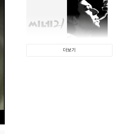
더보기
맹그로브
내 사랑, 세르쥬
갱스부르
(2011)
(2010)