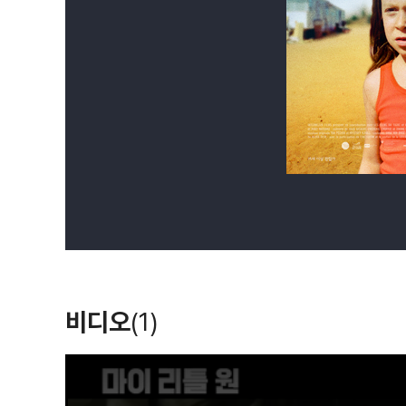
비디오
(1)
T
h
i
s
i
s