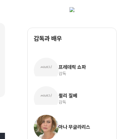
감독과 배우
프레데릭 쇼파
감독
쥘리 질베
감독
아나 무글라리스