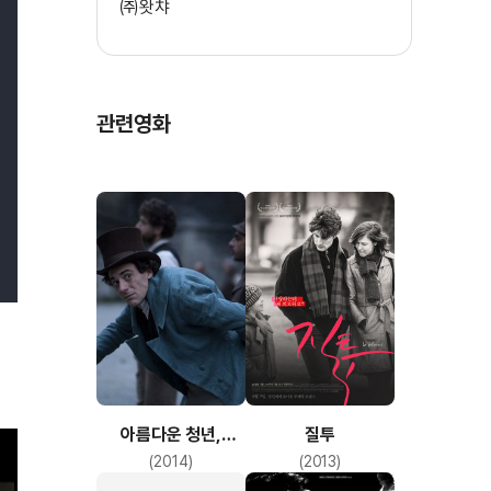
㈜왓챠
관련영화
아름다운 청년,
질투
자코모 레오파르디
(2014)
(2013)