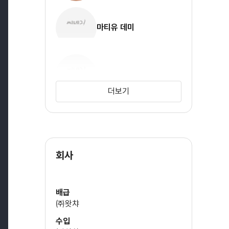
마티유 데미
뱅상 보닐로
더보기
루비 마텐코
회사
배급
㈜왓챠
수입