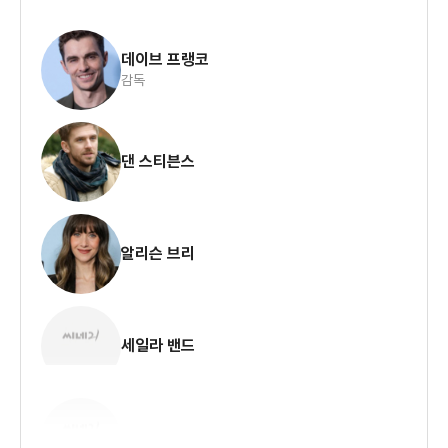
데이브 프랭코
감독
댄 스티븐스
알리슨 브리
세일라 밴드
제레미 앨런 화이트