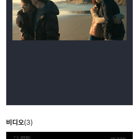
비디오
(3)
T
h