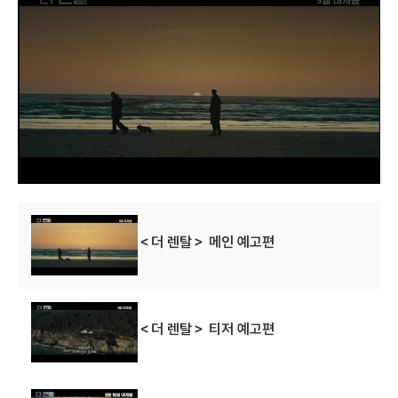
i
s
i
s
a
m
o
d
a
l
w
i
n
d
o
w
.
＜더 렌탈＞ 메인 예고편
＜더 렌탈＞ 티저 예고편