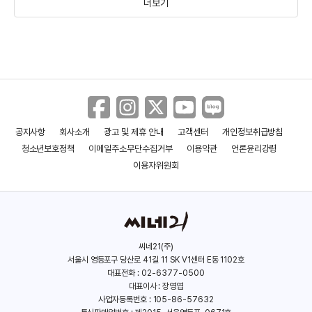
더보기
공지사항
회사소개
광고 및 제휴 안내
고객센터
개인정보취급방침
투게더
나우 유 씨 미 3
청소년보호정책
이메일주소무단수집거부
이용약관
언론윤리강령
(2025)
(2025)
이용자위원회
씨네21(주)
서울시 영등포구 당산로 41길 11 SK V1센터 E동 1102호
대표전화 : 02-6377-0500
대표이사 : 장영엽
사업자등록번호 : 105-86-57632