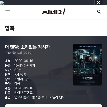
닫
기
영화
더 렌탈: 소리없는 감시자
The Rental (2020)
개봉
2020-09-16
등급
15세이상관람가
시간
88분
관객
7,476명
장르
스릴러, 공포
국가
미국
개봉
2020-09-16
감독
데이브 프랭코
출연
댄 스티븐스
알리슨 브리
세일라 밴드