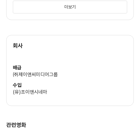
더보기
회사
배급
㈜제이앤씨미디어그룹
수입
(유)조이앤시네마
관련영화