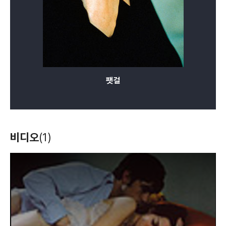
팻걸
비디오
(1)
T
h
i
s
i
s
a
m
o
d
a
l
w
i
n