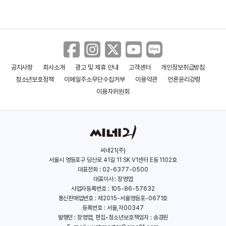
공지사항
회사소개
광고 및 제휴 안내
고객센터
개인정보취급방침
플레이 오어 다이
밤임에도 불구하고
청소년보호정책
이메일주소무단수집거부
이용약관
언론윤리강령
(2018)
(2015)
이용자위원회
씨네21(주)
서울시 영등포구 당산로 41길 11 SK V1센터 E동 1102호
대표전화 : 02-6377-0500
대표이사 : 장영엽
사업자등록번호 : 105-86-57632
통신판매업번호 : 제2015-서울영등포-0671호
등록번호 : 서울,자00347
발행인 : 장영엽, 편집•청소년보호책임자 : 송경원