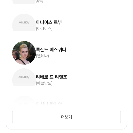
감독
아나이스 르부
(아나이스)
록산느 메스퀴다
(엘레나)
리베로 드 리엔조
(페르난도)
아시니 칸지안
(엄마)
더보기
로맹 구필