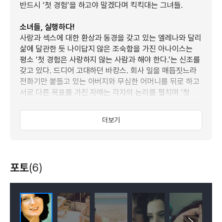
반드시 ‘첫 경험’을 하고야 말겠다며 킥킥대는 그녀들.
소녀들, 실행하다!
사랑과 섹스에 대한 환상과 동경을 갖고 있는 엘레나와 달리
삶에 달관한 듯 나이답지 않은 조숙함을 가진 아나이스는
평소 ‘첫 경험은 사랑하지 않는 사람과 해야 한다.’는 신조를
갖고 있다. 드디어 고대하던 바캉스. 회사 일을 매듭짓느라
전화기만 붙들고 있는 아버지와 무심한 어머니를 뒤로 하고
서로 다른 목표를 가진 자매는 각자의 논리를 펼치며 ‘첫
경험 프로젝트’를 실행에 옮긴다. 카페에서 만난 매력적인
이탈리아 청년이 타겟. 법을 전공하는 대학생이라는 그는
더보기
언니인 엘레나에게 홀딱 반해버린다.
소녀에서 여자로, 바캉스는 끝났다!
급기야 부모님이 잠든 한 밤중에 자신의 방으로 남자를
포토
(6)
초대하는 엘레나. 그러나 그녀의 ‘첫 경험’은 상상과는 전혀
다른 방향으로 진행되는데...잠든 척 눈을 감으며 바로 옆
침대에서 그 전부를 목격하는 아나이스. 눈을 가린 그녀의
손끝이 서서히 떨려온다...