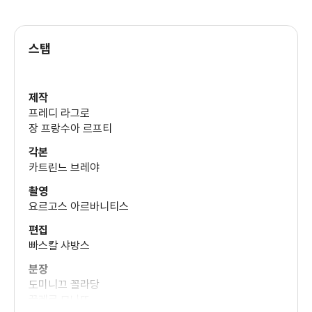
(아빠)
스탭
제작
프레디 라그로
장 프랑수아 르프티
각본
카트린느 브레야
촬영
요르고스 아르바니티스
편집
빠스칼 샤방스
분장
도미니끄 꼴라당
끌레르 모나뜨