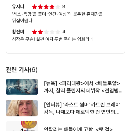
유지나
8
‘섹스-욕망’을 풀며 ‘인간-여성’의 불온한 존재감을
뒤집어낸다
황진미
4
성장은 무슨! 살찐 여자 두번 죽이는 영화라네
관련 기사
(6)
[뉴욕] <파리대왕>에서 <배틀로얄>
까지, 찰리 폴린저의 데뷔작 <전염병>
호평 잇달아
[인터뷰] ‘라스트 썸머’ 카트린 브레야
감독, 나체보다 에로틱한 건 연인의
얼굴
안팔리는 애들에게 고함, <팻 걸>