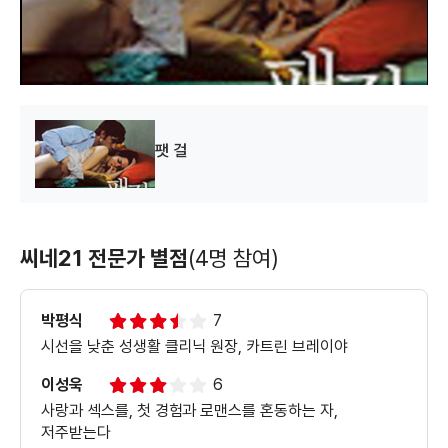
d
o
w
.
팻 걸
씨네21 전문가 별점
(4명 참여)
박평식
7
시선을 낮춘 성생활 클리닉 원장, 카트린 브레이야
이성욱
6
사랑과 섹스를, 첫 경험과 로맨스를 혼동하는 자,
저주받는다