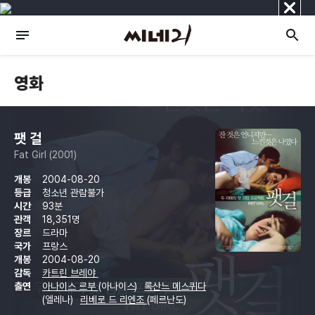
닫
기
영화
팻 걸
Fat Girl (2001)
개봉
2004-08-20
등급
청소년 관람불가
시간
93분
관객
18,351명
장르
드라마
국가
프랑스
개봉
2004-08-20
감독
카트린 브레야
출연
아나이스 르부
(아나이스)
록산느 메스퀴다
(엘레나)
리베로 드 리엔조
(페르난도)