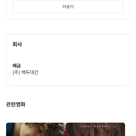
의상
더보기
안느 던포르 바렌느
까뜨린느 메이앙
회사
배급
(주) 백두대간
관련영화