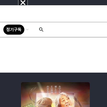
닫
기
정기구독