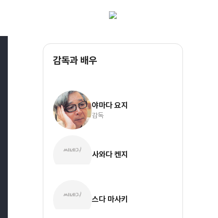
감독과 배우
야마다 요지
감독
사와다 켄지
스다 마사키