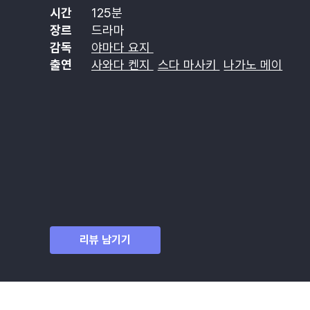
시간
125분
장르
드라마
감독
야마다 요지
출연
사와다 켄지
스다 마사키
나가노 메이
리뷰 남기기