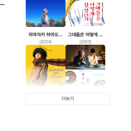
미야자키 하야오의
그대들은 어떻게 살
그대들은 어떻게 살
것인가
(2024)
(2023)
것인가
더보기
극장판 미스터리라
열두 달, 흙을 먹다
하지 말지어다
(2023)
(2022)