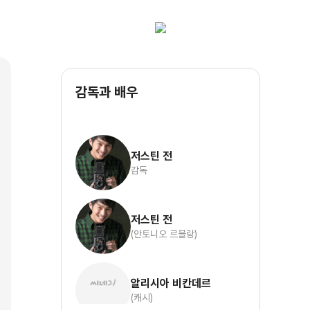
감독과 배우
저스틴 전
감독
저스틴 전
(안토니오 르블랑)
알리시아 비칸데르
(캐시)