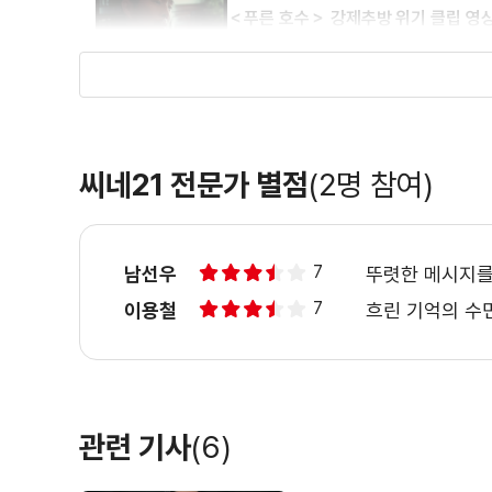
＜푸른 호수＞ 강제추방 위기 클립 영
＜푸른 호수＞ 메인 예고편
씨네21 전문가 별점
(2명 참여)
7
남선우
뚜렷한 메시지를
7
이용철
흐린 기억의 수
관련 기사
(6)