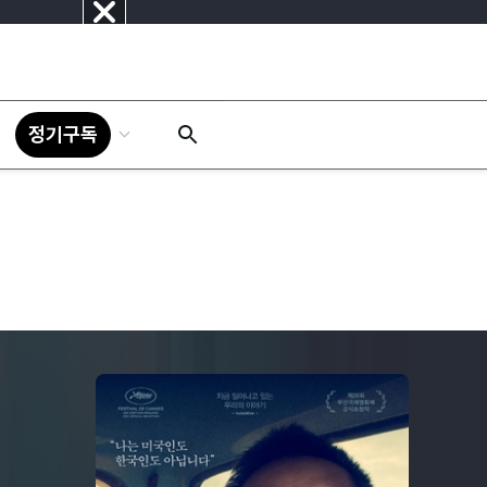
닫
기
정기구독