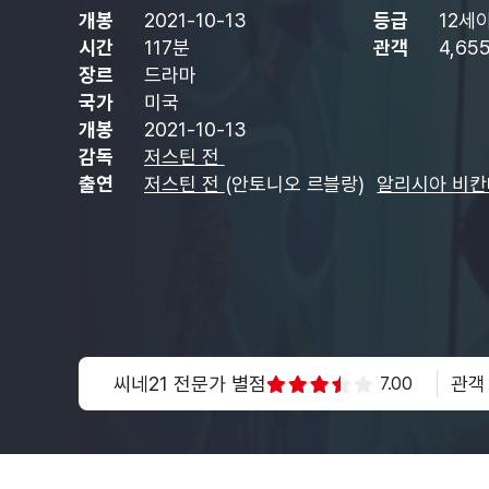
개봉
2021-10-13
등급
12세
시간
117분
관객
4,65
장르
드라마
국가
미국
개봉
2021-10-13
감독
저스틴 전
출연
저스틴 전
(안토니오 르블랑)
알리시아 비
씨네21 전문가 별점
관객
7.00