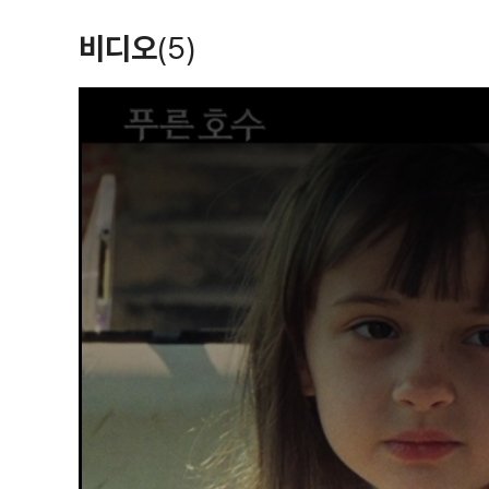
비디오
(5)
T
h
i
s
i
s
a
m
o
d
a
l
w
i
n
d
o
w
.