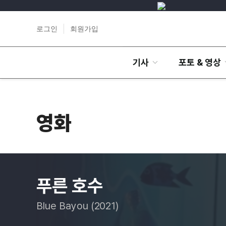
로그인
회원가입
기사
포토 & 영상
영화
푸른 호수
Blue Bayou (2021)