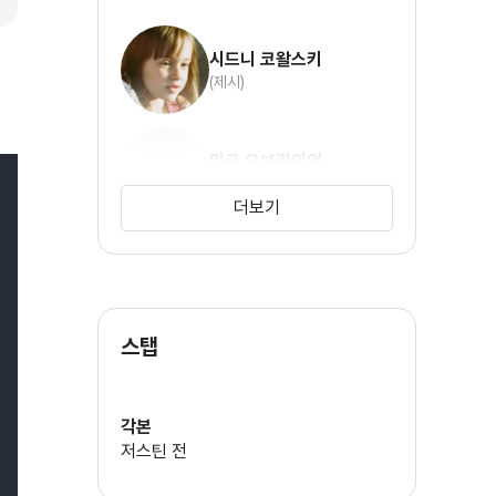
시드니 코왈스키
(제시)
마크 오브라이언
(에이스)
더보기
스탭
각본
저스틴 전