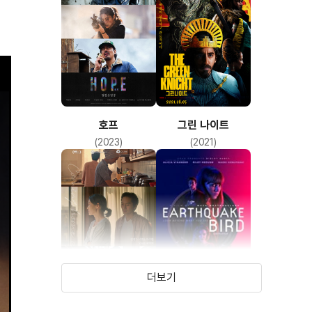
호프
그린 나이트
(2023)
(2021)
더보기
커밍 홈 어게인
지진새