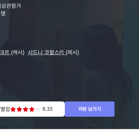
이상관람가
5명
칸데르
(캐시)
시드니 코왈스키
(제시)
 별점
8.33
리뷰 남기기