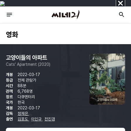
닫
기
영화
고양이들의 아파트
Cats' Apartment (2020)
개봉
2022-03-17
등급
전체 관람가
시간
88분
관객
6,768명
장르
다큐멘터리
국가
한국
개봉
2022-03-17
감독
정재은
출연
김포도
이인규
전진경