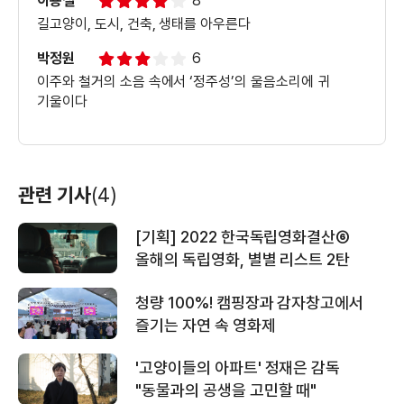
이용철
8
길고양이, 도시, 건축, 생태를 아우른다
박정원
6
이주와 철거의 소음 속에서 ‘정주성’의 울음소리에 귀
기울이다
관련 기사
(4)
[기획] 2022 한국독립영화결산⑥
올해의 독립영화, 별별 리스트 2탄
청량 100%! 캠핑장과 감자창고에서
즐기는 자연 속 영화제
'고양이들의 아파트' 정재은 감독
"동물과의 공생을 고민할 때"