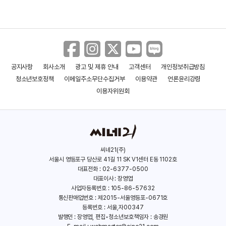
공지사항
회사소개
광고 및 제휴 안내
고객센터
개인정보취급방침
아파트 생태계
말하는 건축 시티:홀
청소년보호정책
이메일주소무단수집거부
이용약관
언론윤리강령
(2017)
(2013)
이용자위원회
씨네21(주)
서울시 영등포구 당산로 41길 11 SK V1센터 E동 1102호
대표전화 : 02-6377-0500
대표이사 : 장영엽
사업자등록번호 : 105-86-57632
통신판매업번호 : 제2015-서울영등포-0671호
등록번호 : 서울,자00347
발행인 : 장영엽, 편집•청소년보호책임자 : 송경원