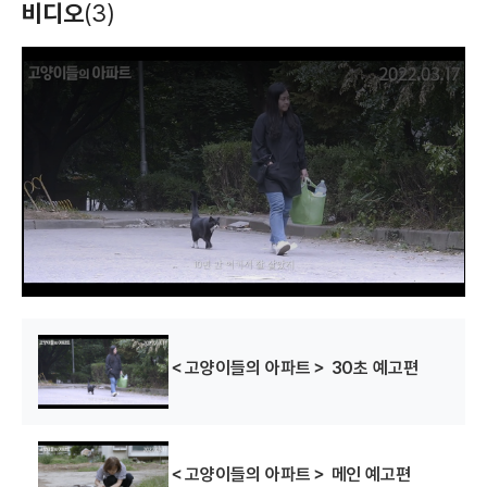
비디오
(3)
T
h
i
s
i
s
a
m
o
d
a
l
w
i
n
d
o
w
.
＜고양이들의 아파트＞ 30초 예고편
＜고양이들의 아파트＞ 메인 예고편