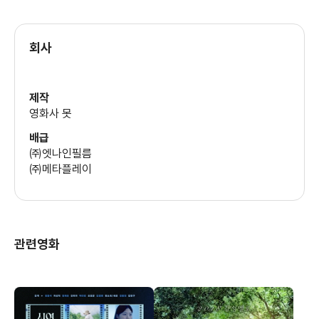
회사
제작
영화사 못
배급
㈜엣나인필름
㈜메타플레이
관련영화