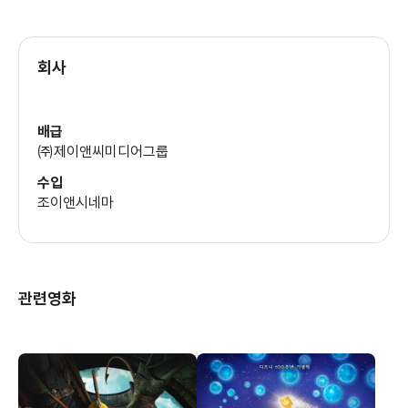
회사
배급
㈜제이앤씨미디어그룹
수입
조이앤시네마
관련영화