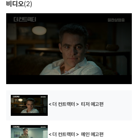
비디오
(2)
T
h
i
s
i
s
a
m
o
d
a
l
w
i
n
d
o
w
.
＜더 컨트랙터＞ 티저 예고편
＜더 컨트랙터＞ 메인 예고편