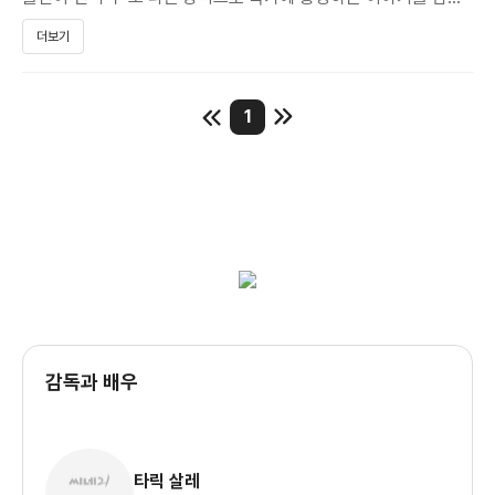
있는 작품입니다.
더보기
수차례의 파병으로 인해 온 몸이 성하지 않은 중사 출신 제임스
하퍼(크리스 하퍼)는 특히나 무릎 상태 때문에 약물을 투여하면서
1
버티고 있습니다. 부대에 새로운 상관이 부임하면서 이를 문제
삼고 강제로 전역을 명받게 됩니다.
경제적으로 힘든 나날이 계속되던 제임스와 그의 가족은 고심
끝에 위험하지만 새로운 일을 시작하게 됩니다. 비록 위험하지만
이전에 자신의 상사가 소개하고 함께하는 일이고 또한 국가를
위한 일이라는 점에 끌려 새로운 인생과 일을 시작하게 됩니다.
‘미국’이라는 나라가 어떻게 개인에게 충성심을 유발시키고
강요하는지 잘 보여주는 작품입니다. 주인공인 ‘제임스’는 이런
애국심을 어릴 때부터 강요받고 살았습니다. 특히나 아버지는
감독과 배우
아들이 10살 남짓한 나이에 어깨 문신을 생일 선물로 해주는데
그것은 바로 ‘성조기’모양의 문신이었습니다. 말 잘 듣는
아들로서의 면모를 보여주기 위해 제임스는 문신을 새긴 걸로
보입니다. 이렇게 주입된 애국심은 성인이 되었어도 부당한
타릭 살레
처사를 감내하는 인물이 되어버립니다.