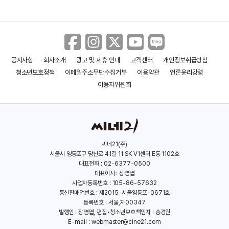
공지사항
회사소개
광고 및 제휴 안내
고객센터
개인정보취급방침
보이 프롬 헤븐
원더우먼 1984
청소년보호정책
이메일주소무단수집거부
이용약관
언론윤리강령
(2022)
(2020)
이용자위원회
씨네21(주)
서울시 영등포구 당산로 41길 11 SK V1센터 E동 1102호
대표전화 : 02-6377-0500
대표이사 : 장영엽
사업자등록번호 : 105-86-57632
통신판매업번호 : 제2015-서울영등포-0671호
등록번호 : 서울,자00347
발행인 : 장영엽, 편집•청소년보호책임자 : 송경원
E-mail :
webmaster@cine21.com