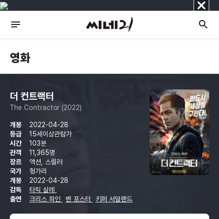
닫
기
영화
더 컨트랙터
The Contractor (2022)
개봉
2022-04-28
등급
15세이상관람가
시간
103분
관객
11,365명
장르
액션, 스릴러
국가
헝가리
개봉
2022-04-28
감독
타릭 살레
출연
크리스 파인
벤 포스터
키퍼 서덜랜드