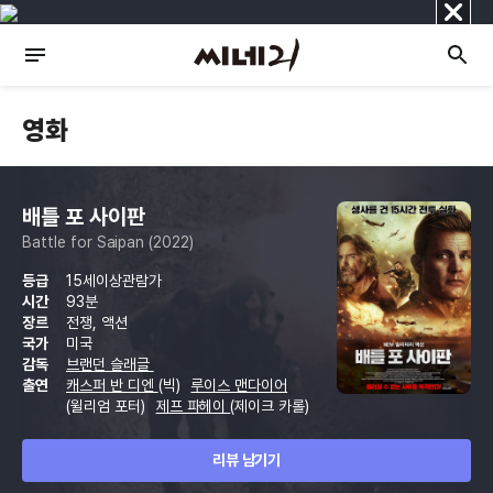
닫
기
영화
배틀 포 사이판
Battle for Saipan (2022)
등급
15세이상관람가
시간
93분
장르
전쟁, 액션
국가
미국
감독
브랜던 슬래글
출연
캐스퍼 반 디엔
(빅)
루이스 맨다이어
(윌리엄 포터)
제프 파헤이
(제이크 카롤)
리뷰 남기기