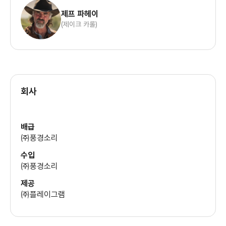
제프 파헤이
(제이크 카롤)
회사
배급
㈜풍경소리
수입
㈜풍경소리
제공
㈜플레이그램