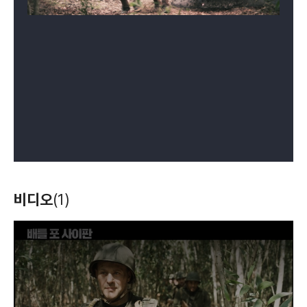
비디오
(1)
T
h
i
s
i
s
a
m
o
d
a
l
w