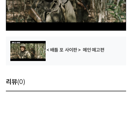
i
n
d
o
w
.
＜배틀 포 사이판＞ 메인 예고편
리뷰
(0)