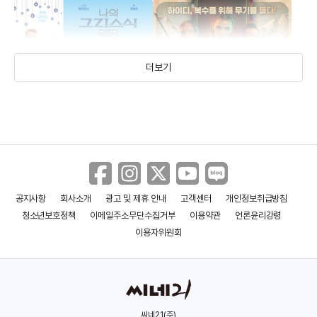
더보기
공지사항
회사소개
광고 및 제휴 안내
고객센터
개인정보취급방침
나의 그리스식 웨딩 3
매드 하이디
청소년보호정책
이메일주소무단수집거부
이용약관
언론윤리강령
(2023)
(2022)
이용자위원회
씨네21(주)