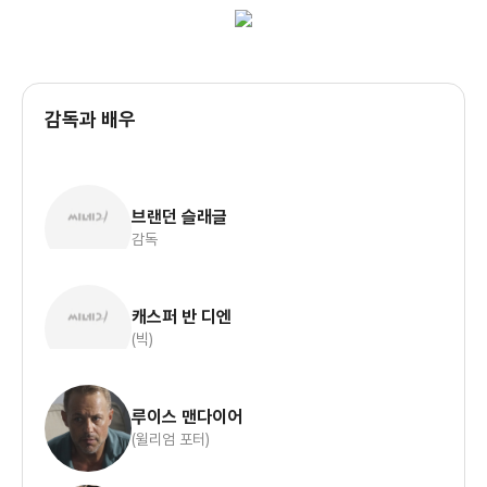
감독과 배우
브랜던 슬래글
감독
캐스퍼 반 디엔
(빅)
루이스 맨다이어
(윌리엄 포터)