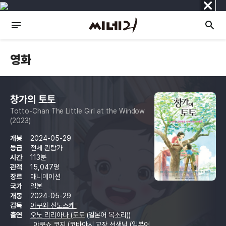
닫
기
영화
창가의 토토
Totto-Chan The Little Girl at the Window
(2023)
개봉
2024-05-29
등급
전체 관람가
시간
113분
관객
15,047명
장르
애니메이션
국가
일본
개봉
2024-05-29
감독
야쿠와 신노스케
출연
오노 리리아나
(토토 (일본어 목소리))
야쿠쇼 코지
(코바야시 교장 선생님 (일본어