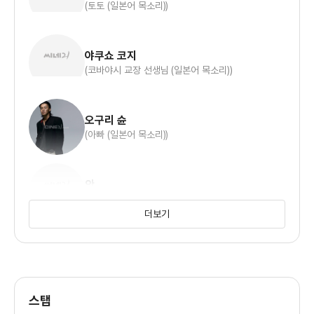
시대에서 한 소녀의 모습을 통해 환경이 어떻게 개인에게 영향을
(토토 (일본어 목소리))
미치는지를 잘 보여줍니다. 그리고 진정한 어른이란 어떻게
소통해야하는지도 보여주고요.
야쿠쇼 코지
지브리 스튜디오의 느낌이 살짝 드는 작화의 작품이지만 주인공의
(코바야시 교장 선생님 (일본어 목소리))
캐릭터와 동시에 빨간 볼터치의 작화가 굉장히 신선한
느낌이었습니다. 파스텔 톤을 유지해 따뜻한 정서를 안겨주고
있는 점도 인상적이었고요.
오구리 슌
(아빠 (일본어 목소리))
자칫 아이들을 타깃으로 한 작품으로 오해되기 쉬운 작품이었지만
각 세대에 따라 공감할 수 있는 부분이 있는 작품이라
인상적이었고 끊임없이 좋은 작품이 나오는 j애니메이션의 위력도
안
느낄 수 있는 작품이었습니다.
(엄마 (일본어 목소리))
더보기
박지윤
(엄마 (한국어 목소리))
스탭
장광