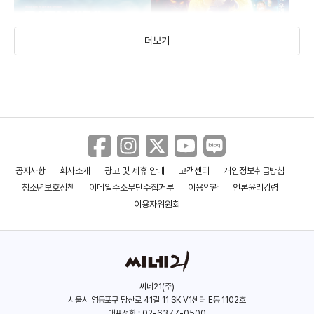
더보기
공지사항
회사소개
광고 및 제휴 안내
고객센터
개인정보취급방침
멋진 세계
극장판 도라에몽: 진구의 달
청소년보호정책
이메일주소무단수집거부
이용약관
언론윤리강령
탐사기
(2020)
(2019)
이용자위원회
씨네21(주)
서울시 영등포구 당산로 41길 11 SK V1센터 E동 1102호
대표전화 : 02-6377-0500