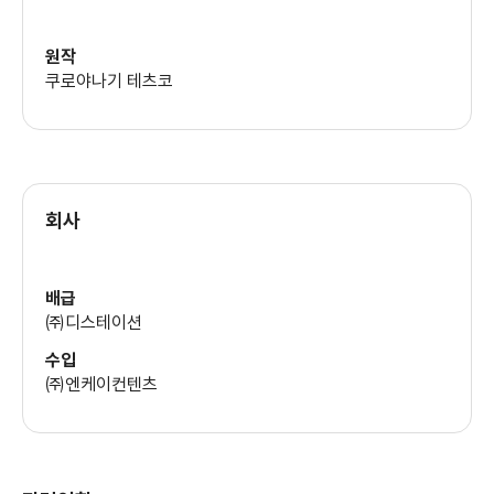
(코바야시 교장 선생님 (한국어 목소리))
원작
쿠로야나기 테츠코
회사
배급
㈜디스테이션
수입
㈜엔케이컨텐츠