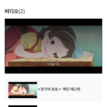
비디오
(2)
T
h
i
s
i
s
a
m
o
d
a
l
w
i
n
d
o
w
.
＜창가의 토토＞ 메인 예고편