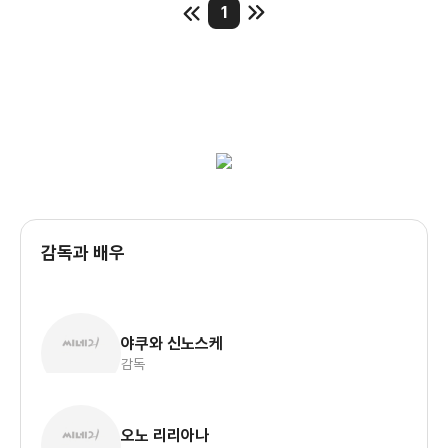
1
참기 힘든 교사는 토토의 어머니에게 부탁까지 하며 전학을
유도합니다.
다행히 새로 전학을 간 학교, 토모에 학원의 교장은 토토의 독특한
성격을 잘 품어주고 기차 칸을 교실로 꾸미는 등 마치 현재의 대안
학교와 같은 공간과 수업 방식을 통해 토토가 학교에 잘 적응하게
해 줍니다.
토토는 선천적으로 소아마비를 안고 살아가는 동급생 야스아키를
마치 자신에게 편견없이 다가온 교장 선생님과 같이 대해줍니다.
그리고 야스아키가 도전하기 힘든 나무타기, 수영하기 등을
감독과 배우
경험하게 해주죠. 하지만 전쟁 상황 속 토토의 주변환경은
변해갑니다. 43년 이후 전세가 기울면서 일본 내 시민들은 배급을
받는 등 어려움을 겪게 되고 토토의 가족과 학교 친구들도
마찬가지의 경험을 안게 됩니다. 그 상황 속에서 말괄량이였던
야쿠와 신노스케
토토도 성장하게 됩니다. 하지만 그런 모습이 한편 안스럽기도
감독
하더라고요.
<창가의 토토>는 극장판 도라에몽 시리즈를 연출한 아쿠와
신노스케 감독의 작품입니다. 일본 사회의 명과 암이 공존하는
오노 리리아나