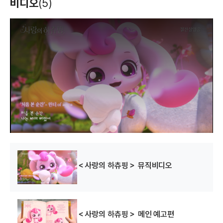
비디오
(5)
T
h
i
s
i
s
a
m
o
d
a
l
w
i
n
d
o
w
.
＜사랑의 하츄핑＞ 뮤직비디오
＜사랑의 하츄핑＞ 메인 예고편