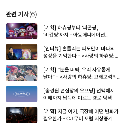
관련 기사
(6)
[기획] 하츄핑부터 ‘피곤핑’,
‘비겁핑’까지 - 아동애니메이션
시장에서 <캐치! 티니핑>이 세운 흥행
[인터뷰] 흔들리는 파도만이 바다의
공식
성장을 기억한다 - <사랑의 하츄핑:
고래보석의 전설> 김수훈 감독
[기획] “눈을 떠봐, 우리 자유롭게
날아” - <사랑의 하츄핑: 고래보석의
전설>이 말하는 유아동IP의 흥행 공식
[송경원 편집장의 오프닝] 선택에서
이해까지 납득에 이르는 경로 탐색
[기획] 지금 여기, 극장에 어떤 변화가
필요한가 - CJ 무비 포럼 지상중계