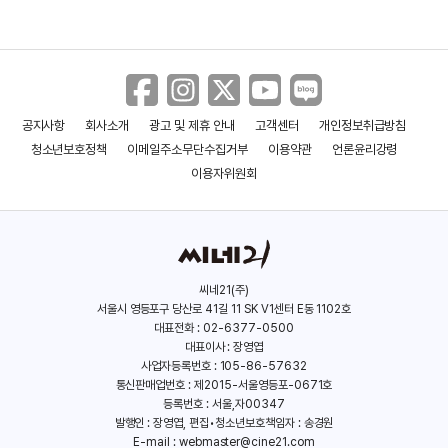
공지사항
회사소개
광고 및 제휴 안내
고객센터
개인정보취급방침
시크릿쥬쥬 마법의 하모니
베베핀 극장판: 사라진
청소년보호정책
이메일주소무단수집거부
이용약관
언론윤리강령
베베핀과 핑크퐁 대모험
(2025)
(2025)
이용자위원회
씨네21(주)
서울시 영등포구 당산로 41길 11 SK V1센터 E동 1102호
대표전화 : 02-6377-0500
대표이사 : 장영엽
사업자등록번호 : 105-86-57632
통신판매업번호 : 제2015-서울영등포-0671호
등록번호 : 서울,자00347
발행인 : 장영엽, 편집•청소년보호책임자 : 송경원
E-mail :
webmaster@cine21.com