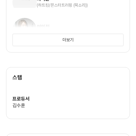
(하트킹/몬스터트러핑 (목소리))
여민정
(벨리타/여자아이 (목소리))
더보기
홍소영
(스텔라 (목소리))
스탭
홍범기
(몬쥬박스/대장티니핑 (목소리))
프로듀서
김수훈
김하영
(마리 (목소리))