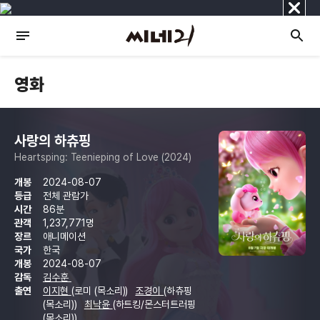
닫
기
영화
사랑의 하츄핑
Heartsping: Teenieping of Love (2024)
개봉
2024-08-07
등급
전체 관람가
시간
86분
관객
1,237,771명
장르
애니메이션
국가
한국
개봉
2024-08-07
감독
김수훈
출연
이지현
(로미 (목소리))
조경이
(하츄핑
(목소리))
최낙윤
(하트킹/몬스터트러핑
(목소리))