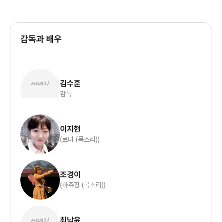
감독과 배우
김수훈
감독
이지현
(로미 (목소리))
조경이
(하츄핑 (목소리))
최낙윤