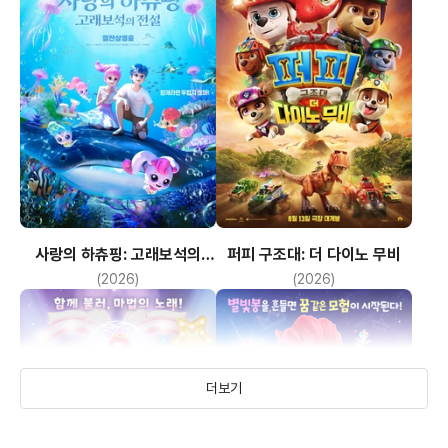
사랑의 하츄핑: 고래보석의
퍼피 구조대: 더 다이노 무비
전설
(2026)
(2026)
더보기