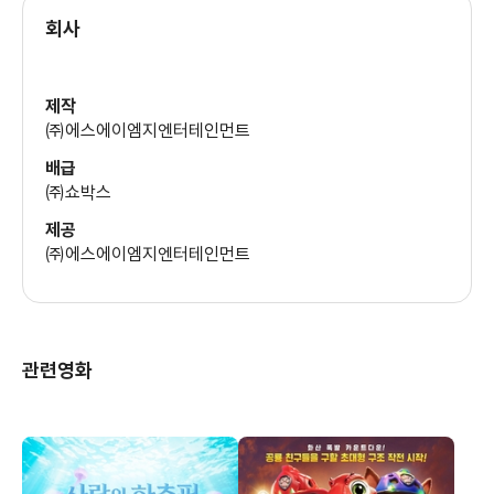
류승곤
회사
(리암/집사 (목소리))
제작
조현정
㈜에스에이엠지엔터테인먼트
(트러핑 (목소리))
배급
㈜쇼박스
김은아
제공
(해핑/어린 리암/아이 엄마 (목소리))
㈜에스에이엠지엔터테인먼트
장예나
(라라핑/메이드/딱풀핑 (목소리))
관련영화
엄상현
(버스정류장아저씨/꽁꽁핑 (목소리))