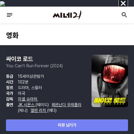
닫
기
영화
싸이코 로드
You Can't Run Forever (2024)
등급
15세이상관람가
시간
102분
장르
드라마, 스릴러
국가
미국
감독
미셸 슈마허
출연
JK 시몬스
(웨이드)
페르난다 우레졸라
(제니)
엘렌 리치
(에디)
리뷰 남기기