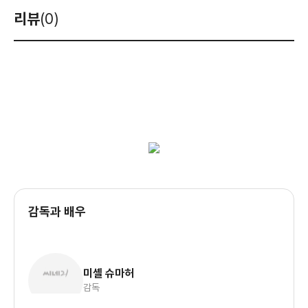
리뷰
(0)
감독과 배우
미셸 슈마허
감독