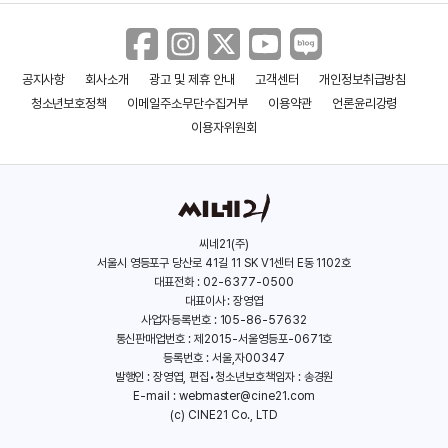
공지사항
회사소개
광고 및 제휴 안내
고객센터
개인정보취급방침
블랙 데몬
팜 스프링스
청소년보호정책
이메일주소무단수집거부
이용약관
언론윤리강령
(2023)
(2020)
이용자위원회
씨네21(주)
서울시 영등포구 당산로 41길 11 SK V1센터 E동 1102호
대표전화 : 02-6377-0500
대표이사 : 장영엽
사업자등록번호 : 105-86-57632
통신판매업번호 : 제2015-서울영등포-0671호
등록번호 : 서울,자00347
발행인 : 장영엽, 편집•청소년보호책임자 : 송경원
E-mail :
webmaster@cine21.com
(c) CINE21 Co., LTD
21 브릿지: 테러 셧다운
클라우스