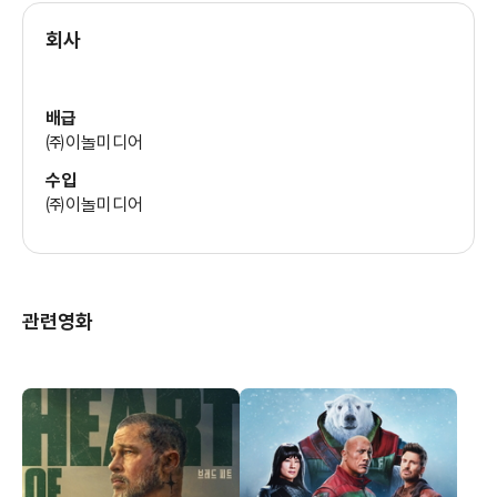
회사
배급
㈜이놀미디어
수입
㈜이놀미디어
관련영화