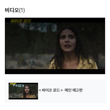
비디오
(1)
T
h
i
s
i
s
a
m
o
d
a
l
w
i
n
d
o
w
.
＜싸이코 로드＞ 메인 예고편