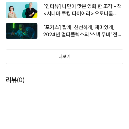
[인터뷰] 나만이 맛본 영화 한 조각 - 책
<시네마 쿠킹 다이어리> 오토나쿨
작가, 박지완 감독
[포커스] 짧게, 신선하게, 재미있게,
2024년 멀티플렉스의 ‘스낵 무비’ 전략
돌아보기
더보기
리뷰
(0)