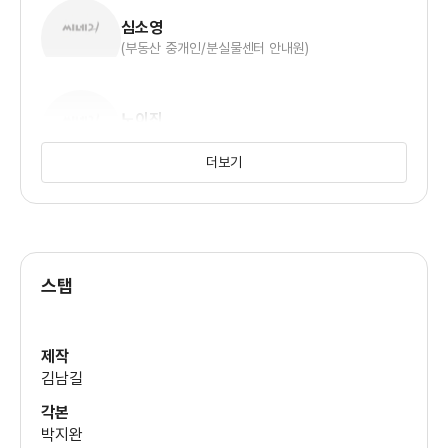
심소영
(부동산 중개인/분실물센터 안내원)
노이진
(영희)
더보기
김남길
(철수)
스탭
고규필
(세차장 사장)
제작
김남길
각본
박지완