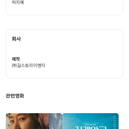
허지예
회사
제작
㈜길스토리이엔티
관련영화