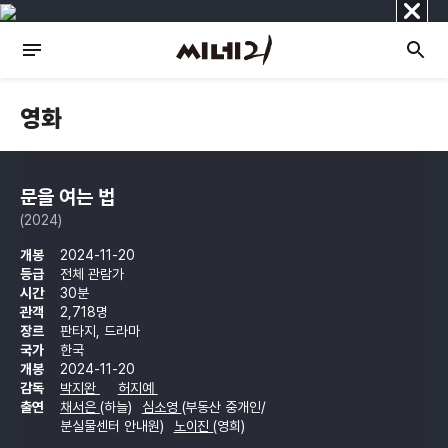
닫
기
영화
문을 여는 법
(2024)
개봉
2024-11-20
등급
전체 관람가
시간
30분
관객
2,718명
장르
판타지, 드라마
국가
한국
개봉
2024-11-20
감독
박지완
허지예
출연
채서은
(하늘)
심소영
(부동산 중개인/
분실물센터 안내원)
노이진
(영희)