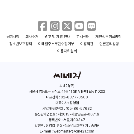
공지사항
회사소개
광고 및 제휴 안내
고객센터
개인정보취급방침
졸업
곰이 나에게
청소년보호정책
이메일주소무단수집거부
이용약관
언론윤리강령
(2018)
(2009)
이용자위원회
씨네21(주)
서울시 영등포구 당산로 41길 11 SK V1센터 E동 1102호
대표전화 : 02-6377-0500
대표이사 : 장영엽
사업자등록번호 : 105-86-57632
통신판매업번호 : 제2015-서울영등포-0671호
등록번호 : 서울,자00347
발행인 : 장영엽, 편집•청소년보호책임자 : 송경원
E-mail :
webmaster@cine21.com