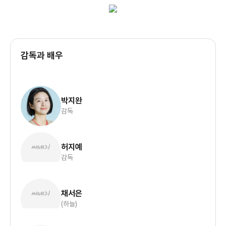
감독과 배우
박지완
감독
허지예
감독
채서은
(하늘)