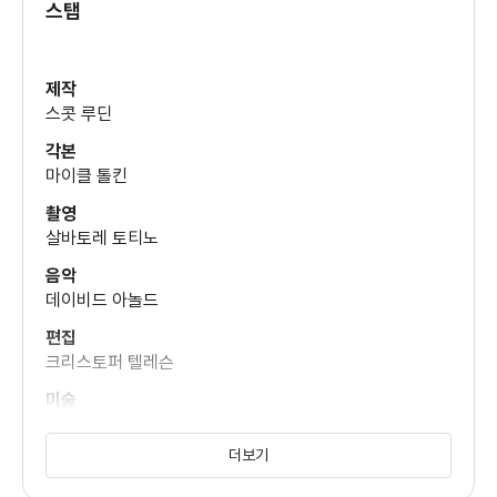
스탭
아만다 피트
(신시아)
제작
스콧 루딘
리차드 젠킨스
각본
(월터)
마이클 톨킨
촬영
킴 스타운튼
살바토레 토티노
(발레리)
음악
데이비드 아놀드
티나 슬로언
편집
(델라노 부인)
크리스토퍼 텔레슨
미술
크리스티 지
아킬 워커
더보기
의상
(스티브)
앤 로스