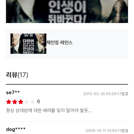
d
o
w
.
체인징 레인스
리뷰
(17)
se7**
2010-02-20 00:29:17
신고
6
항상 상대방에 대한 배려를 잊지 말아야 할듯...
dog****
2009-10-11 15:55:11
신고