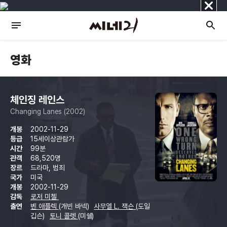
닫
기
영화
체인징 레인스
Changing Lanes (2002)
개봉
2002-11-29
등급
15세이상관람가
시간
99분
관객
68,520명
장르
드라마, 범죄
국가
미국
개봉
2002-11-29
감독
로저 미첼
출연
벤 애플렉
(개빈 바넥)
사무엘 L. 잭슨
(도일
깁슨)
토니 콜렛
(미쉘)