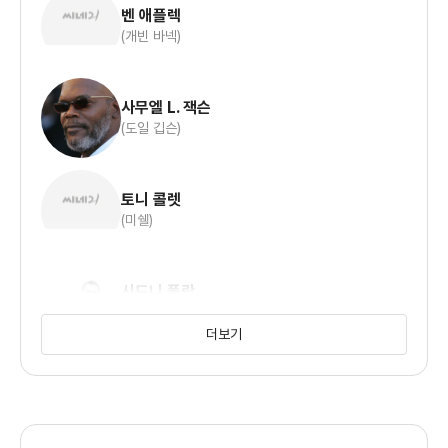
벤 애플렉
(개빈 바넥)
사무엘 L. 잭슨
(도일 깁슨)
토니 콜렛
(미쉘)
시드니 폴락
(델라노)
더보기
윌리엄 허트
(도일의 스폰서)