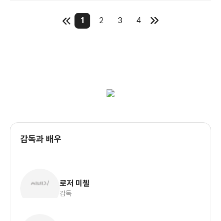
1
2
3
4
감독과 배우
로저 미첼
감독