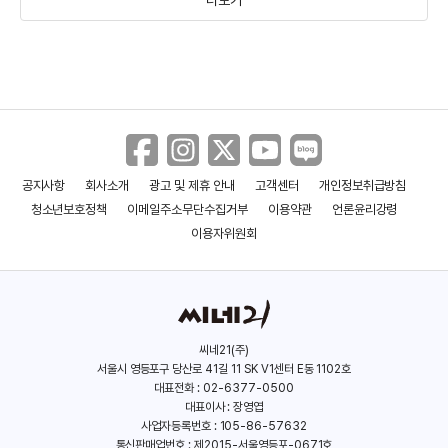
공지사항
회사소개
광고 및 제휴 안내
고객센터
개인정보취급방침
데미지드
이처럼 사소한 것들
청소년보호정책
이메일주소무단수집거부
이용약관
언론윤리강령
(2024)
(2024)
이용자위원회
씨네21(주)
서울시 영등포구 당산로 41길 11 SK V1센터 E동 1102호
대표전화 : 02-6377-0500
대표이사 : 장영엽
사업자등록번호 : 105-86-57632
통신판매업번호 : 제2015-서울영등포-0671호