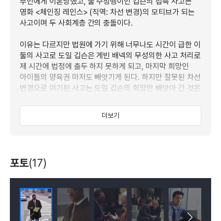
부인에게 이혼당했고, 술 주정뱅이인 깁슨의 접촉 사고는
영화 <체인징 레인스> (직역: 차선 변경)의 모티브가 되는
사고이며 두 사회계층 간의 충돌이다.
이유는 다르지만 법원에 가기 위해 너무나도 시간이 급한 이
둘의 사고로 도일 깁슨은 게빈 배넥의 무성의한 사고 처리로
제 시간에 법정에 출두 하지 못하게 되고, 마지막 희망인
아이들의 양육권 마저도 빼앗기게 된다. 하지만 잘못된 차선
변경으로 야기된 사고는 도일 깁슨의 희망만 빼앗아 간 것은
아니다. 게빈은 인생의 전환점이 될 수 있는 재판의 증거
제출 서류를 분실 한 것이다.
더보기
그리고 그 분실된 서류는 도일 깁슨이 사고 현장에서 습득
하게 된다. 결국 게빈 배넥에 의해 마지막 희망을 빼앗긴
도일 깁슨은 배넥의 인생을 단 한 순간에 망쳐 버릴 수도
포토
(17)
있는 서류를 손에 넣게 된 것이다. 그 증거서류가 없으면
게빈 배넥은 횡령죄로 고소 당할 처지이며, 자신이 출세하기
위해 애써온 모든 노력이 하루아침에 물거품이 되고 마는
것이다.
이제 이 둘은 한번의 잘못된 차선 변경으로 인해 만들어진