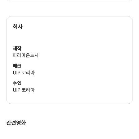
콜 호킨스
(데니)
회사
제작
파라마운트사
배급
UIP 코리아
수입
UIP 코리아
관련영화