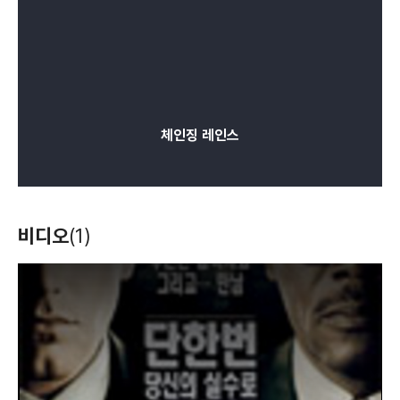
체인징 레인스
비디오
(1)
T
h
i
s
i
s
a
m
o
d
a
l
w
i
n