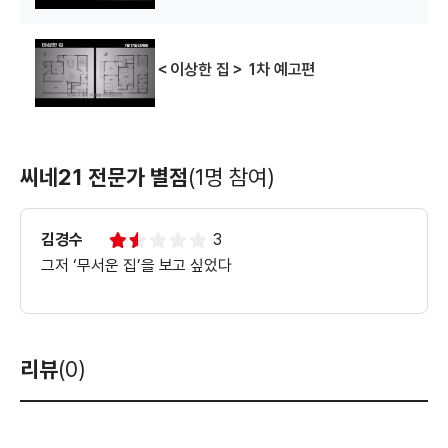
＜이상한 집＞ 1차 예고편
씨네21 전문가 별점
(1명 참여)
김경수
3
그저 ‘무서운 집’을 보고 싶었다
리뷰
(0)