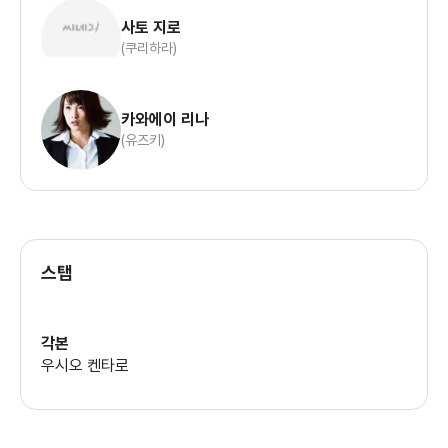
사토 지로
(쿠리하라)
카와에이 리나
(유즈키)
스탭
각본
우시오 켄타로