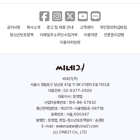
공지사항
회사소개
광고 및 제휴 안내
고객센터
개인정보취급방침
도쿄 리벤저스2: 결전
블루 자이언트
청소년보호정책
이메일주소무단수집거부
이용약관
언론윤리강령
(2023)
(2023)
이용자위원회
씨네21(주)
서울시 영등포구 당산로 41길 11 SK V1센터 E동 1102호
대표전화 : 02-6377-0500
대표이사 : 장영엽
사업자등록번호 : 105-86-57632
통신판매업번호 : 제2015-서울영등포-0671호
등록번호 : 서울,자00347
발행인 : 장영엽, 편집•청소년보호책임자 : 송경원
E-mail :
webmaster@cine21.com
(c) CINE21 Co., LTD