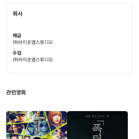
회사
배급
㈜바이포엠스튜디오
수입
㈜바이포엠스튜디오
관련영화