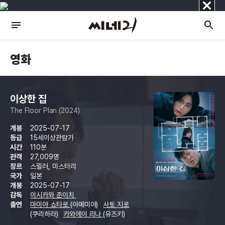
닫
기
영화
이상한 집
The Floor Plan (2024)
개봉
2025-07-17
등급
15세이상관람가
시간
110분
관객
27,009명
장르
스릴러, 미스터리
국가
일본
개봉
2025-07-17
감독
이시카와 준이치
출연
마미야 쇼타로
(아메미야)
사토 지로
(쿠리하라)
카와에이 리나
(유즈키)