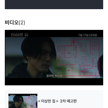
비디오
(2)
T
h
i
s
i
s
a
m
o
d
a
l
w
i
n
d
o
w
.
＜이상한 집＞ 2차 예고편