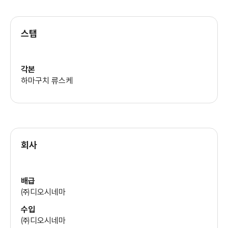
스탭
각본
하마구치 류스케
회사
배급
㈜디오시네마
수입
㈜디오시네마