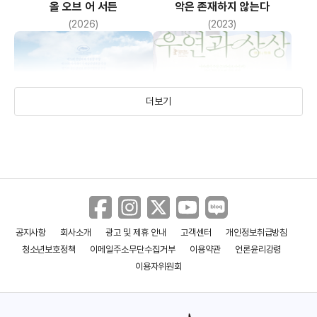
올 오브 어 서든
악은 존재하지 않는다
(2026)
(2023)
더보기
공지사항
회사소개
광고 및 제휴 안내
고객센터
개인정보취급방침
드라이브 마이 카
우연과 상상
청소년보호정책
이메일주소무단수집거부
이용약관
언론윤리강령
(2021)
(2021)
이용자위원회