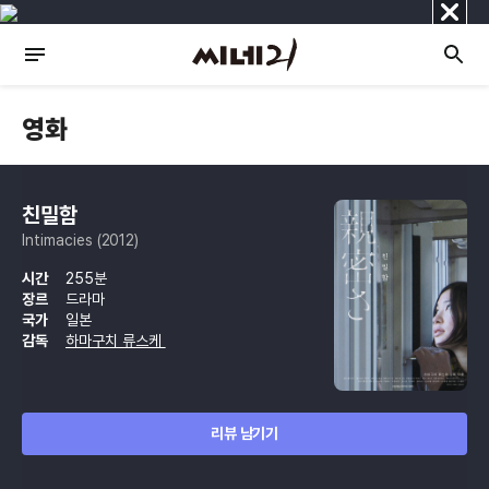
닫
기
영화
친밀함
Intimacies (2012)
시간
255분
장르
드라마
국가
일본
감독
하마구치 류스케
리뷰 남기기