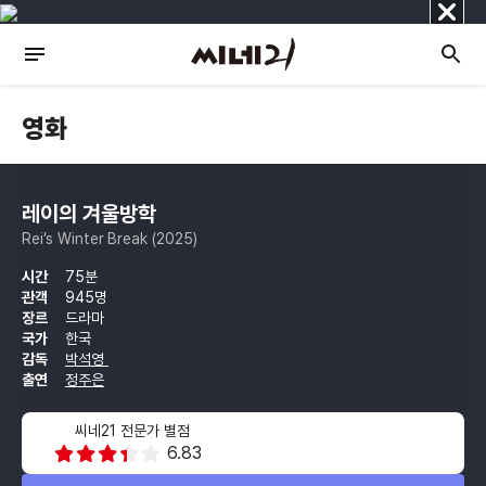
닫
기
영화
레이의 겨울방학
Rei’s Winter Break (2025)
시간
75분
관객
945명
장르
드라마
국가
한국
감독
박석영
출연
정주은
씨네21 전문가 별점
6.83