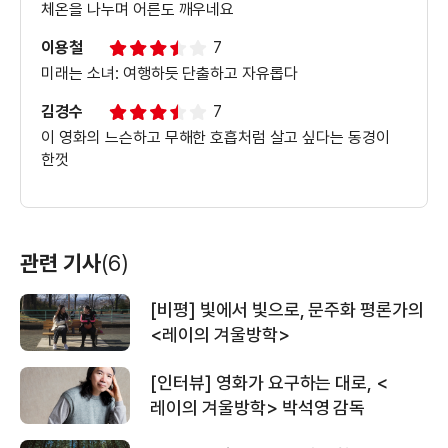
체온을 나누며 어른도 깨우네요
이용철
7
미래는 소녀: 여행하듯 단출하고 자유롭다
김경수
7
이 영화의 느슨하고 무해한 호흡처럼 살고 싶다는 동경이
한껏
관련 기사
(6)
[비평] 빛에서 빛으로, 문주화 평론가의
<레이의 겨울방학>
[인터뷰] 영화가 요구하는 대로, <
레이의 겨울방학> 박석영 감독