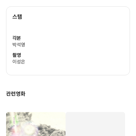
스탭
각본
박석영
촬영
이성은
관련영화