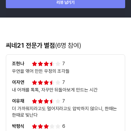
리뷰 남기기
씨네21 전문가 별점
(6명 참여)
조현나
7
우연을 엮어 만든 우정의 조각들
이자연
7
내 어깨를 톡톡, 자꾸만 뒤돌아보게 만드는 시간
이유채
7
더 가까워지라고도 멀어지라고도 압박하지 않으니, 한때는
한때로 빛난다
박평식
6