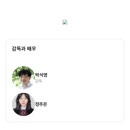
감독과 배우
박석영
감독
정주은