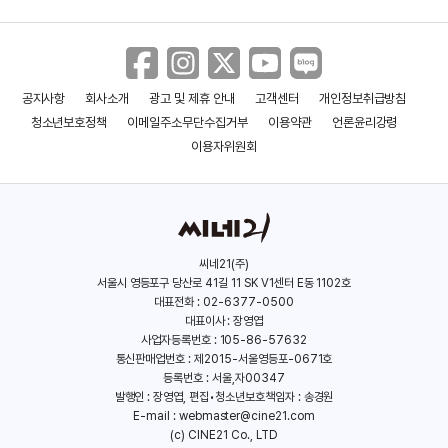
공지사항
회사소개
광고 및 제휴 안내
고객센터
개인정보취급방침
바람의 언덕
재꽃
청소년보호정책
이메일주소무단수집거부
이용약관
언론윤리강령
(2019)
(2016)
이용자위원회
씨네21(주)
서울시 영등포구 당산로 41길 11 SK V1센터 E동 1102호
대표전화 : 02-6377-0500
대표이사 : 장영엽
사업자등록번호 : 105-86-57632
통신판매업번호 : 제2015-서울영등포-0671호
등록번호 : 서울,자00347
발행인 : 장영엽, 편집•청소년보호책임자 : 송경원
E-mail :
webmaster@cine21.com
(c) CINE21 Co., LTD