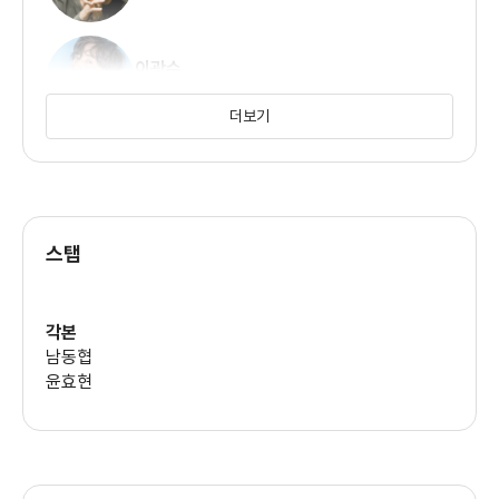
이광수
(송사장)
더보기
신현빈
(강미애)
스탭
김병철
(염병철)
각본
남동협
박주현
윤효현
(정해리)
이지현