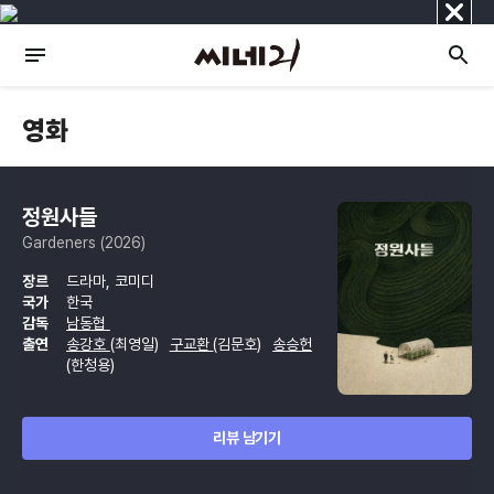
닫
기
영화
정원사들
Gardeners (2026)
장르
드라마, 코미디
국가
한국
감독
남동협
출연
송강호
(최영일)
구교환
(김문호)
송승헌
(한청용)
리뷰 남기기