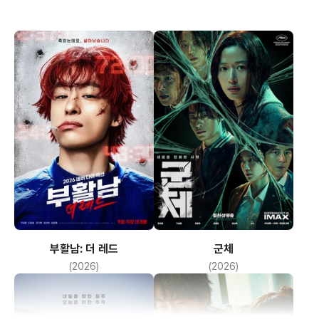
부활남: 더 레드
군체
(2026)
(2026)