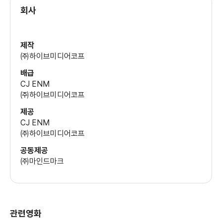
(배미화)
회사
김성균
제작
(박경감)
㈜하이브미디어코프
배급
우현
CJ ENM
(이읍장)
㈜하이브미디어코프
제공
CJ ENM
임원희
㈜하이브미디어코프
(군수)
공동제공
㈜마인드마크
이재인
(최은수)
관련영화