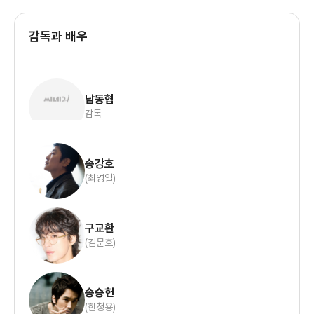
감독과 배우
남동협
감독
송강호
(최영일)
구교환
(김문호)
송승헌
(한청용)