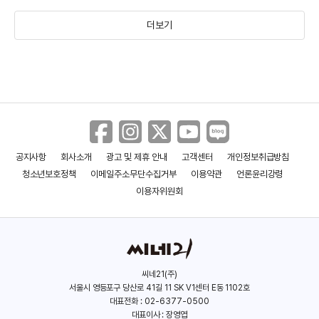
더보기
공지사항
회사소개
광고 및 제휴 안내
고객센터
개인정보취급방침
만약에 우리
탈주
청소년보호정책
이메일주소무단수집거부
이용약관
언론윤리강령
(2024)
(2024)
이용자위원회
씨네21(주)
서울시 영등포구 당산로 41길 11 SK V1센터 E동 1102호
대표전화 : 02-6377-0500
대표이사 : 장영엽